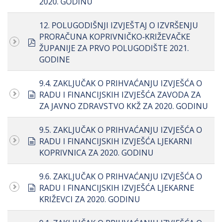
2020. GODINU
12. POLUGODIŠNJI IZVJEŠTAJ O IZVRŠENJU
PRORAČUNA KOPRIVNIČKO‐KRIŽEVAČKE
pdf
ŽUPANIJE ZA PRVO POLUGODIŠTE 2021.
GODINE
9.4. ZAKLJUČAK O PRIHVAĆANJU IZVJEŠĆA O
document
RADU I FINANCIJSKIH IZVJEŠĆA ZAVODA ZA
ZA JAVNO ZDRAVSTVO KKŽ ZA 2020. GODINU
9.5. ZAKLJUČAK O PRIHVAĆANJU IZVJEŠĆA O
document
RADU I FINANCIJSKIH IZVJEŠĆA LJEKARNI
KOPRIVNICA ZA 2020. GODINU
9.6. ZAKLJUČAK O PRIHVAĆANJU IZVJEŠĆA O
document
RADU I FINANCIJSKIH IZVJEŠĆA LJEKARNE
KRIŽEVCI ZA 2020. GODINU