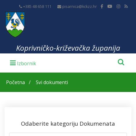
+385 48 658 111
pisarnica@kckzz.hr
Koprivničko-križevačka županija
Početna
Svi dokumenti
Odaberite kategoriju Dokumenata