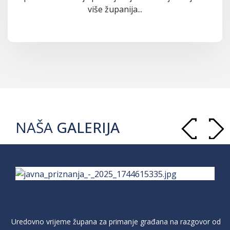
više županija...
NAŠA
GALERIJA
Uredovno vrijeme župana za primanje građana na razgovor od