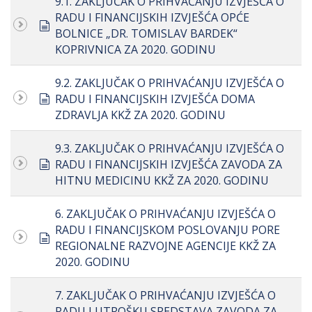
9.1. ZAKLJUČAK O PRIHVAĆANJU IZVJEŠĆA O
RADU I FINANCIJSKIH IZVJEŠĆA OPĆE
document
BOLNICE „DR. TOMISLAV BARDEK“
KOPRIVNICA ZA 2020. GODINU
9.2. ZAKLJUČAK O PRIHVAĆANJU IZVJEŠĆA O
document
RADU I FINANCIJSKIH IZVJEŠĆA DOMA
ZDRAVLJA KKŽ ZA 2020. GODINU
9.3. ZAKLJUČAK O PRIHVAĆANJU IZVJEŠĆA O
document
RADU I FINANCIJSKIH IZVJEŠĆA ZAVODA ZA
HITNU MEDICINU KKŽ ZA 2020. GODINU
6. ZAKLJUČAK O PRIHVAĆANJU IZVJEŠĆA O
RADU I FINANCIJSKOM POSLOVANJU PORE
document
REGIONALNE RAZVOJNE AGENCIJE KKŽ ZA
2020. GODINU
7. ZAKLJUČAK O PRIHVAĆANJU IZVJEŠĆA O
RADU I UTROŠKU SREDSTAVA ZAVODA ZA