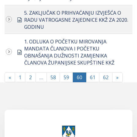
5. ZAKLJUČAK O PRIHVAĆANJU IZVJEŠĆA O
document
RADU VATROGASNE ZAJEDNICE KKŽ ZA 2020.
GODINU
1. ODLUKA O POČETKU MIROVANJA
MANDATA ČLANOVA I POČETKU
document
OBNAŠANJA DUŽNOSTI ZAMJENIKA
ČLANOVA ŽUPANIJSKE SKUPŠTINE KKŽ
«
1
2
…
58
59
60
61
62
»