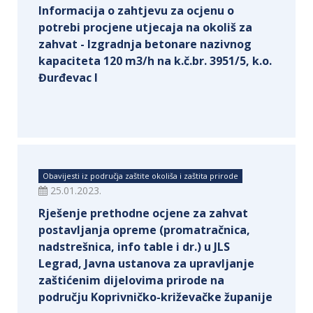
Informacija o zahtjevu za ocjenu o
potrebi procjene utjecaja na okoliš za
zahvat - Izgradnja betonare nazivnog
kapaciteta 120 m3/h na k.č.br. 3951/5, k.o.
Đurđevac I
Obavijesti iz područja zaštite okoliša i zaštita prirode
25.01.2023.
Rješenje prethodne ocjene za zahvat
postavljanja opreme (promatračnica,
nadstrešnica, info table i dr.) u JLS
Legrad, Javna ustanova za upravljanje
zaštićenim dijelovima prirode na
području Koprivničko-križevačke županije