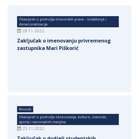
Obavijesti iz područja imovinskih prava - izvlaštenje i
denacionalizacija
28.11.2022.
Zaključak o imenovanju privremenog
zastupnika Mari Piškorić
Novosti
Obavijesti iz područja obrazovanja, kulture, znanosti,
sporta i nacionalnih manjina
25.11.2022.
Zaključak o dodjeli studentskih