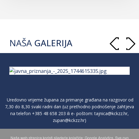
NAŠA
GALERIJA
Uredovno vrijeme župana za primanje građana na razgovor od
7,30 do 8,30 svaki radni dan (uz prethodno podnošenje zahtjeva
na telefon
+385 48 658 203
ili e- poštom:
tajnica@kckzz.hr
,
zupan@kckzz.hr
)
Naša web stranica koristi sljedeće kolačiće: Google Analytics. Sve ovo
POLITIKA ZAŠTITE PRIVATNOSTI OSOBNIH PODATAKA