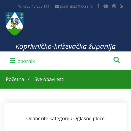
+385 48 658 111
pisarnica@kckzz.hr
Koprivničko-križevačka županija
Početna
Sve obavijesti
Odaberite kategoriju Oglasne ploče