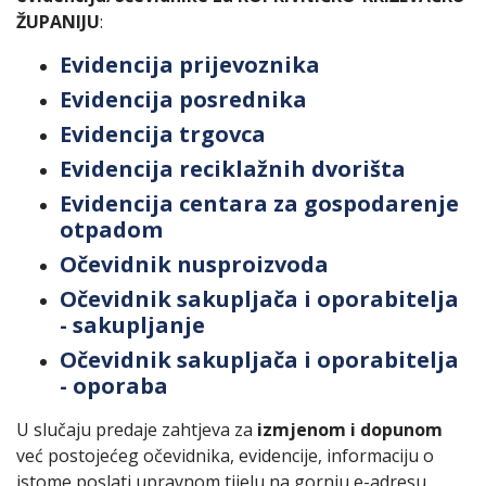
ŽUPANIJU
:
Evidencija prijevoznika
Evidencija posrednika
Evidencija trgovca
Evidencija reciklažnih dvorišta
Evidencija centara za gospodarenje
otpadom
Očevidnik nusproizvoda
Očevidnik sakupljača i oporabitelja
- sakupljanje
Očevidnik sakupljača i oporabitelja
- oporaba
U slučaju predaje zahtjeva za
izmjenom i dopunom
već postojećeg očevidnika, evidencije, informaciju o
istome poslati upravnom tijelu na gornju e-adresu