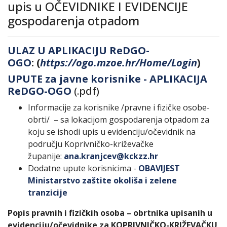
upis u OČEVIDNIKE I EVIDENCIJE
gospodarenja otpadom
ULAZ U APLIKACIJU ReDGO-
OGO
: (
https://ogo.mzoe.hr/Home/Login
)
UPUTE za javne korisnike - APLIKACIJA
ReDGO-OGO
(.pdf)
Informacije za korisnike /pravne i fizičke osobe-
obrti/ – sa lokacijom gospodarenja otpadom za
koju se ishodi upis u evidenciju/očevidnik na
području Koprivničko-križevačke
županije:
ana.kranjcev@kckzz.hr
Dodatne upute korisnicima -
OBAVIJEST
Ministarstvo zaštite okoliša i zelene
tranzicije
Popis pravnih i fizičkih osoba – obrtnika upisanih u
evidenciju/očevidnike za KOPRIVNIČKO-KRIŽEVAČKU