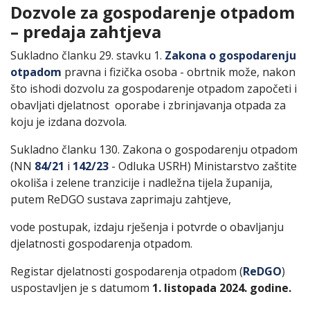
Dozvole za gospodarenje otpadom
– predaja zahtjeva
Sukladno članku 29. stavku 1.
Zakona o gospodarenju
otpadom
pravna i fizička osoba - obrtnik može, nakon
što ishodi dozvolu za gospodarenje otpadom započeti i
obavljati djelatnost oporabe i zbrinjavanja otpada za
koju je izdana dozvola.
Sukladno članku 130. Zakona o gospodarenju otpadom
(NN
84/21
i
142/23
- Odluka USRH) Ministarstvo zaštite
okoliša i zelene tranzicije i nadležna tijela županija,
putem ReDGO sustava zaprimaju zahtjeve,
vode postupak, izdaju rješenja i potvrde o obavljanju
djelatnosti gospodarenja otpadom.
Registar djelatnosti gospodarenja otpadom (
ReDGO
)
uspostavljen je s datumom
1. listopada 2024. godine.