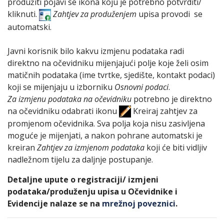
produžiti pojavi se ikona koju je potrebno potvrditi/
kliknuti.
Zahtjev za produženjem
upisa provodi se
automatski.
Javni korisnik bilo kakvu izmjenu podataka radi
direktno na očevidniku mijenjajući polje koje želi osim
matičnih podataka (ime tvrtke, sjedište, kontakt podaci)
koji se mijenjaju u izborniku
Osnovni podaci
.
Za izmjenu podataka na očevidniku
potrebno je direktno
na očevidniku odabrati ikonu
Kreiraj zahtjev za
promjenom očevidnika. Sva polja koja nisu zasivljena
moguće je mijenjati, a nakon pohrane automatski je
kreiran
Zahtjev za izmjenom podataka
koji će biti vidljiv
nadležnom tijelu za daljnje postupanje.
Detaljne upute o registraciji/ izmjeni
podataka/produženju upisa u Očevidnike i
Evidencije nalaze se na
mrežnoj poveznici
.