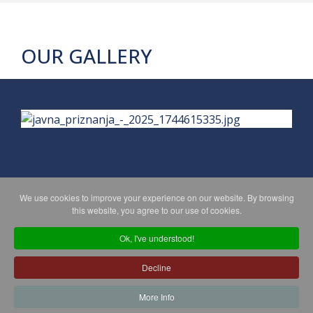
OUR GALLERY
We use cookies to improve your experience on our website. By browsing
PRIVACY POLICY
MAPA WEBA
this website, you agree to our use of cookies.
Ok, I've understood!
Copyright © 2026 Koprivničko - križevačka županija. All Rights
Decline
Reserved.
© 2018 Your Company. Designed By
JoomShaper
More Info