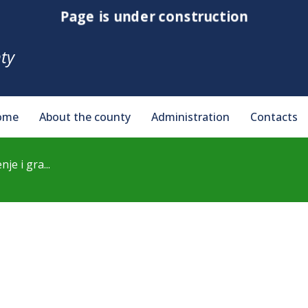
Page is under construction
ty
ome
About the county
Administration
Contacts
je i gra...