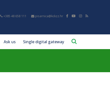
+385 48 658 111
pisarnica@kckzz.hr
Ask us
Single digital gateway