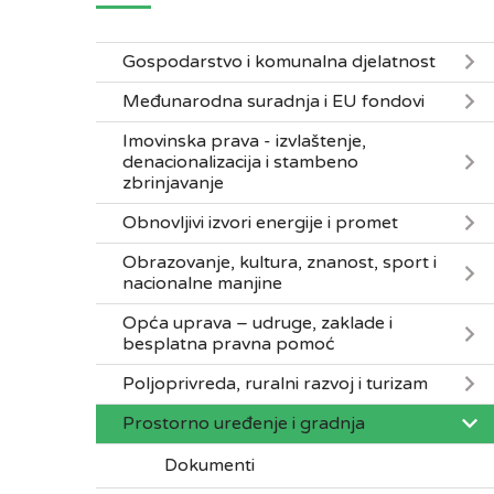
Gospodarstvo i komunalna djelatnost
Međunarodna suradnja i EU fondovi
Imovinska prava - izvlaštenje,
denacionalizacija i stambeno
zbrinjavanje
Obnovljivi izvori energije i promet
Obrazovanje, kultura, znanost, sport i
nacionalne manjine
Opća uprava – udruge, zaklade i
besplatna pravna pomoć
Poljoprivreda, ruralni razvoj i turizam
Prostorno uređenje i gradnja
Dokumenti