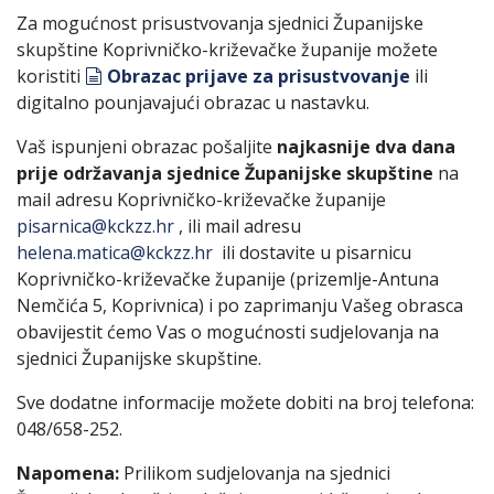
Za mogućnost prisustvovanja sjednici Županijske
skupštine Koprivničko-križevačke županije možete
document
koristiti
Obrazac prijave za prisustvovanje
ili
digitalno pounjavajući obrazac u nastavku.
Vaš ispunjeni obrazac pošaljite
najkasnije dva dana
prije održavanja sjednice
Županijske skupštine
na
mail adresu Koprivničko-križevačke županije
pisarnica@kckzz.hr
, ili mail adresu
helena.matica@kckzz.hr
ili dostavite u pisarnicu
Koprivničko-križevačke županije (prizemlje-Antuna
Nemčića 5, Koprivnica) i po zaprimanju Vašeg obrasca
obavijestit ćemo Vas o mogućnosti sudjelovanja na
sjednici Županijske skupštine.
Sve dodatne informacije možete dobiti na broj telefona:
048/658-252.
Napomena:
Prilikom sudjelovanja na sjednici