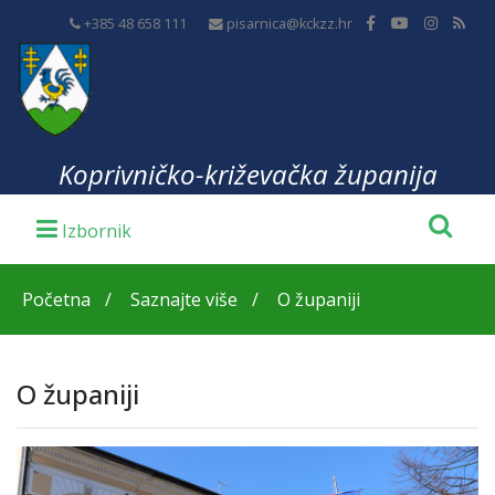
+385 48 658 111
pisarnica@kckzz.hr
Koprivničko-križevačka županija
Početna
Saznajte više
O županiji
O županiji