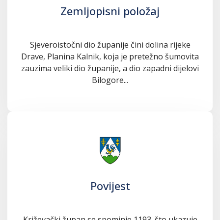
Zemljopisni položaj
Sjeveroistočni dio županije čini dolina rijeke
Drave, Planina Kalnik, koja je pretežno šumovita
zauzima veliki dio županije, a dio zapadni dijelovi
Bilogore...
Povijest
Križevački župan se spominje 1193. što ukazuje