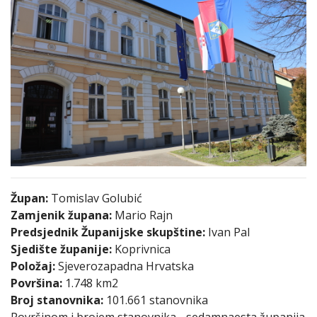
Župan:
Tomislav Golubić
Zamjenik župana:
Mario Rajn
Predsjednik Županijske skupštine:
Ivan Pal
Sjedište županije:
Koprivnica
Položaj:
Sjeverozapadna Hrvatska
Površina:
1.748 km2
Broj stanovnika:
101.661 stanovnika
Površinom i brojem stanovnika - sedamnaesta županija