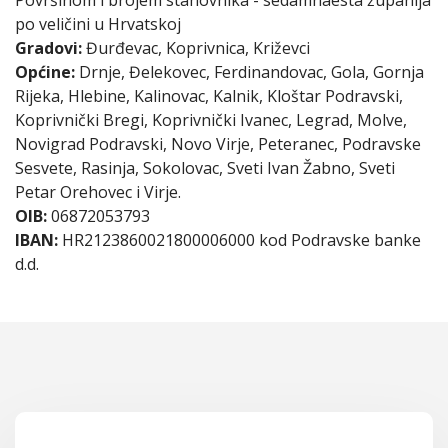
po veličini u Hrvatskoj
Gradovi:
Đurđevac, Koprivnica, Križevci
Općine:
Drnje, Đelekovec, Ferdinandovac, Gola, Gornja
Rijeka, Hlebine, Kalinovac, Kalnik, Kloštar Podravski,
Koprivnički Bregi, Koprivnički Ivanec, Legrad, Molve,
Novigrad Podravski, Novo Virje, Peteranec, Podravske
Sesvete, Rasinja, Sokolovac, Sveti Ivan Žabno, Sveti
Petar Orehovec i Virje.
OIB:
06872053793
IBAN:
HR2123860021800006000 kod Podravske banke
d.d.