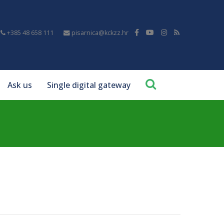
+385 48 658 111
pisarnica@kckzz.hr
Ask us
Single digital gateway