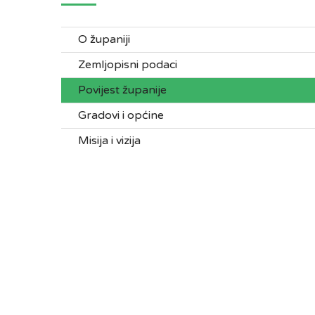
O županiji
Zemljopisni podaci
Povijest županije
Gradovi i općine
Misija i vizija