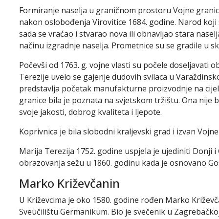
Formiranje naselja u graničnom prostoru Vojne granice
nakon oslobođenja Virovitice 1684. godine. Narod koji 
sada se vraćao i stvarao nova ili obnavljao stara naselja
načinu izgradnje naselja. Prometnice su se gradile u sk
Počevši od 1763. g. vojne vlasti su počele doseljavati 
Terezije uvelo se gajenje dudovih svilaca u Varaždins
predstavlja početak manufakturne proizvodnje na cijel
granice bila je poznata na svjetskom tržištu. Ona nije bi
svoje jakosti, dobrog kvaliteta i ljepote.
Koprivnica je bila slobodni kraljevski grad i izvan Vojne
Marija Terezija 1752. godine uspjela je ujediniti Donji 
obrazovanja sežu u 1860. godinu kada je osnovano Gos
Marko Križevčanin
U Križevcima je oko 1580. godine rođen Marko Križevča
Sveučilištu Germanikum. Bio je svečenik u Zagrebačkoj 