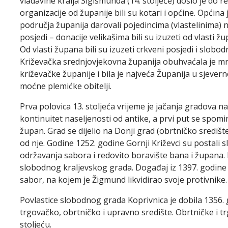
vladavine kralja Sigismunda (14. stoljeće) došlo je do r
organizacije od županije bili su kotari i općine. Općina 
područja županija darovali pojedincima (vlastelinima) n
posjedi – donacije velikašima bili su izuzeti od vlasti ž
Od vlasti župana bili su izuzeti crkveni posjedi i slobodn
Križevačka srednjovjekovna županija obuhvaćala je mn
križevačke županije i bila je najveća Županija u sjever
moćne plemićke obitelji.
Prva polovica 13. stoljeća vrijeme je jačanja gradova n
kontinuitet naseljenosti od antike, a prvi put se spomin
župan. Grad se dijelio na Donji grad (obrtničko središte
od nje. Godine 1252. godine Gornji Križevci su postali sl
održavanja sabora i redovito boravište bana i župana. Kr
slobodnog kraljevskog grada. Događaj iz 1397. godine 
sabor, na kojem je Žigmund likvidirao svoje protivnike.
Povlastice slobodnog grada Koprivnica je dobila 1356. 
trgovačko, obrtničko i upravno središte. Obrtničke i tr
stoljeću.