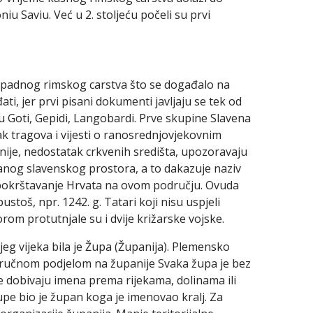
iu Saviu. Već u 2. stoljeću počeli su prvi
padnog rimskog carstva što se događalo na
, jer prvi pisani dokumenti javljaju se tek od
jeću Goti, Gepidi, Langobardi. Prve skupine Slavena
ak tragova i vijesti o ranosrednjovjekovnim
važnije, nedostatak crkvenih središta, upozoravaju
ranog slavenskog prostora, a to dakazuje naziv
je pokrštavanje Hrvata na ovom području. Ovuda
stoš, npr. 1242. g. Tatari koji nisu uspjeli
orom protutnjale su i dvije križarske vojske.
g vijeka bila je Župa (Županija). Plemensko
dručnom podjelom na županije Svaka župa je bez
pe dobivaju imena prema rijekama, dolinama ili
upe bio je župan koga je imenovao kralj. Za