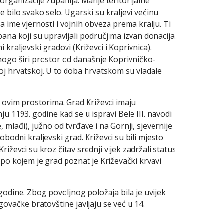
eorganizacije županija. Manje teritorijalne
je bilo svako selo. Ugarski su kraljevi većinu
a ime vjernosti i vojnih obveza prema kralju. Ti
upana koji su upravljali područjima izvan donacija.
i kraljevski gradovi (Križevci i Koprivnica).
ogo širi prostor od današnje Koprivničko-
noj hrvatskoj. U to doba hrvatskom su vladale
a ovim prostorima. Grad Križevci imaju
ju 1193. godine kad se u ispravi Bele III. navodi
, mlađi), južno od tvrđave i na Gornji, sjevernije
obodni kraljevski grad. Križevci su bili mjesto
iževci su kroz čitav srednji vijek zadržali status
po kojem je grad poznat je Križevački krvavi
godine. Zbog povoljnog položaja bila je uvijek
govačke bratovštine javljaju se već u 14.