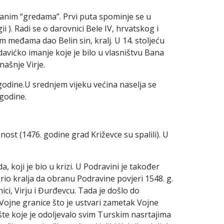
anim “gredama”. Prvi puta spominje se u
i ). Radi se o darovnici Bele IV, hrvatskog i
im međama dao Belin sin, kralj. U 14. stoljeću
avićko imanje koje je bilo u vlasništvu Bana
našnje Virje.
 godine.U srednjem vijeku većina naselja se
godine.
nost (1476. godine grad Križevce su spalili). U
, koji je bio u krizi. U Podravini je također
rio kralja da obranu Podravine povjeri 1548. g.
ici, Virju i Đurđevcu. Tada je došlo do
Vojne granice što je ustvari zametak Vojne
šte koje je odoljevalo svim Turskim nasrtajima