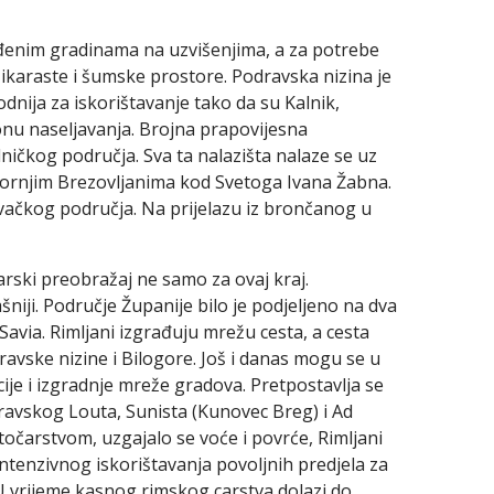
đenim gradinama na uzvišenjima, a za potrebe
šikaraste i šumske prostore. Podravska nizina je
nija za iskorištavanje tako da su Kalnik,
 zonu naseljavanja. Brojna prapovijesna
ničkog područja. Sva ta nalazišta nalaze se uz
u Gornjim Brezovljanima kod Svetoga Ivana Žabna.
evačkog područja. Na prijelazu iz brončanog u
darski preobražaj ne samo za ovaj kraj.
niji. Područje Županije bilo je podjeljeno na dva
avia. Rimljani izgrađuju mrežu cesta, a cesta
avske nizine i Bilogore. Još i danas mogu se u
cije i izgradnje mreže gradova. Pretpostavlja se
odravskog Louta, Sunista (Kunovec Breg) i Ad
stočarstvom, uzgajalo se voće i povrće, Rimljani
 intenzivnog iskorištavanja povoljnih predjela za
 U vrijeme kasnog rimskog carstva dolazi do