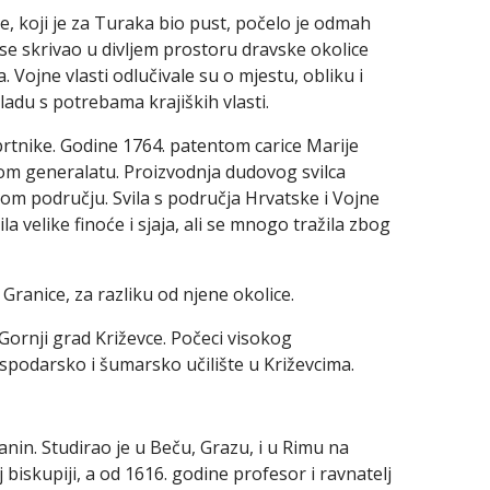
, koji je za Turaka bio pust, počelo je odmah
se skrivao u divljem prostoru dravske okolice
. Vojne vlasti odlučivale su o mjestu, obliku i
ladu s potrebama krajiških vlasti.
obrtnike. Godine 1764. patentom carice Marije
kom generalatu. Proizvodnja dudovog svilca
om području. Svila s područja Hrvatske i Vojne
la velike finoće i sjaja, ali se mnogo tražila zbog
 Granice, za razliku od njene okolice.
i Gornji grad Križevce. Počeci visokog
podarsko i šumarsko učilište u Križevcima.
nin. Studirao je u Beču, Grazu, i u Rimu na
biskupiji, a od 1616. godine profesor i ravnatelj