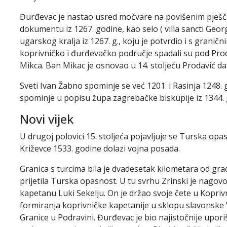
Đurđevac je nastao usred močvare na povišenim pješč
dokumentu iz 1267. godine, kao selo ( villa sancti Georgi
ugarskog kralja iz 1267. g., koju je potvrdio i s graničn
koprivničko i đurđevačko područje spadali su pod Prod
Mikca. Ban Mikac je osnovao u 14. stoljeću Prodavić da
Sveti Ivan Žabno spominje se već 1201. i Rasinja 1248.
spominje u popisu župa zagrebačke biskupije iz 1344. 
Novi vijek
U drugoj polovici 15. stoljeća pojavljuje se Turska opas
Križevce 1533. godine dolazi vojna posada.
Granica s turcima bila je dvadesetak kilometara od grada
prijetila Turska opasnost. U tu svrhu Zrinski je nagovo
kapetanu Luki Sekelju. On je držao svoje čete u Koprivn
formiranja koprivničke kapetanije u sklopu slavonske 
Granice u Podravini. Đurđevac je bio najistočnije upori