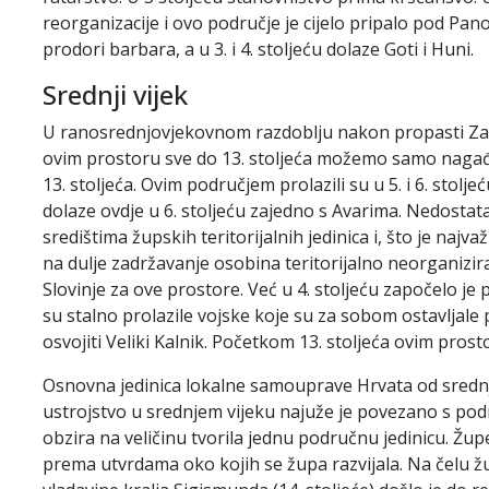
reorganizacije i ovo područje je cijelo pripalo pod Panon
prodori barbara, a u 3. i 4. stoljeću dolaze Goti i Huni.
Srednji vijek
U ranosrednjovjekovnom razdoblju nakon propasti Za
ovim prostoru sve do 13. stoljeća možemo samo nagađati
13. stoljeća. Ovim područjem prolazili su u 5. i 6. stol
dolaze ovdje u 6. stoljeću zajedno s Avarima. Nedostat
središtima župskih teritorijalnih jedinica i, što je naj
na dulje zadržavanje osobina teritorijalno neorganizi
Slovinje za ove prostore. Već u 4. stoljeću započelo 
su stalno prolazile vojske koje su za sobom ostavljale pu
osvojiti Veliki Kalnik. Početkom 13. stoljeća ovim prost
Osnovna jedinica lokalne samouprave Hrvata od srednje
ustrojstvo u srednjem vijeku najuže je povezano s po
obzira na veličinu tvorila jednu područnu jedinicu. Žu
prema utvrdama oko kojih se župa razvijala. Na čelu ž