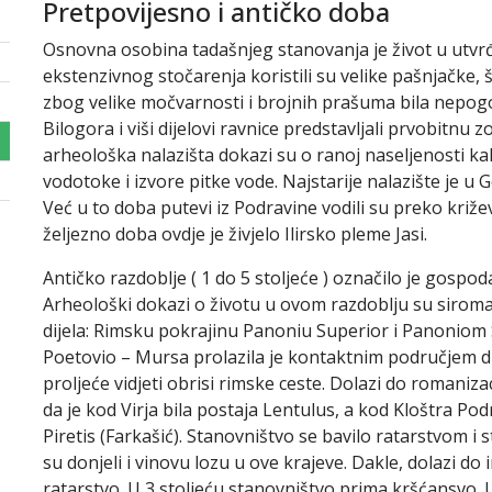
Pretpovijesno i antičko doba
Osnovna osobina tadašnjeg stanovanja je život u utvr
ekstenzivnog stočarenja koristili su velike pašnjačke, 
zbog velike močvarnosti i brojnih prašuma bila nepogod
Bilogora i viši dijelovi ravnice predstavljali prvobitnu
arheološka nalazišta dokazi su o ranoj naseljenosti kal
vodotoke i izvore pitke vode. Najstarije nalazište je 
Već u to doba putevi iz Podravine vodili su preko križ
željezno doba ovdje je živjelo Ilirsko pleme Jasi.
Antičko razdoblje ( 1 do 5 stoljeće ) označilo je gospo
Arheološki dokazi o životu u ovom razdoblju su siromaš
dijela: Rimsku pokrajinu Panoniu Superior i Panoniom S
Poetovio – Mursa prolazila je kontaktnim područjem dr
proljeće vidjeti obrisi rimske ceste. Dolazi do romaniza
da je kod Virja bila postaja Lentulus, a kod Kloštra P
Piretis (Farkašić). Stanovništvo se bavilo ratarstvom i 
su donjeli i vinovu lozu u ove krajeve. Dakle, dolazi do
ratarstvo. U 3 stoljeću stanovništvo prima kršćansvo.