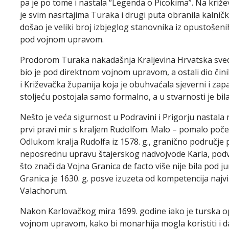
pa je po tome i nastala “Legenda o Picokima”. Na križe
je svim nasrtajima Turaka i drugi puta obranila kalničko
došao je veliki broj izbjeglog stanovnika iz opustošeni
pod vojnom upravom.
Prodorom Turaka nakadašnja Kraljevina Hrvatska svede
bio je pod direktnom vojnom upravom, a ostali dio čin
i Križevačka županija koja je obuhvaćala sjeverni i zapad
stoljeću postojala samo formalno, a u stvarnosti je bi
Nešto je veća sigurnost u Podravini i Prigorju nastala 
prvi pravi mir s kraljem Rudolfom. Malo – pomalo poče
Odlukom kralja Rudolfa iz 1578. g., granično područje
neposrednu upravu štajerskog nadvojvode Karla, podv
što znači da Vojna Granica de facto više nije bila pod j
Granica je 1630. g. posve izuzeta od kompetencija najv
Valachorum.
Nakon Karlovačkog mira 1699. godine iako je turska o
vojnom upravom, kako bi monarhija mogla koristiti i 