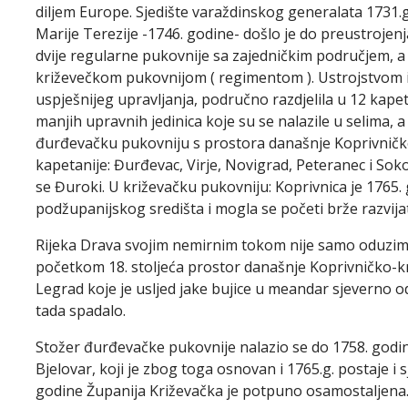
diljem Europe. Sjedište varaždinskog generalata 1731.g.
Marije Terezije -1746. godine- došlo je do preustrojen
dvije regularne pukovnije sa zajedničkim područjem, a
križevečkom pukovnijom ( regimentom ). Ustrojstvom iz
uspješnijeg upravljanja, područno razdjelila u 12 kapet
manjih upravnih jedinica koje su se nalazile u selima, a n
đurđevačku pukovniju s prostora današnje Koprivničko
kapetanije: Đurđevac, Virje, Novigrad, Peteranec i Sok
se Đuroki. U križevačku pukovniju: Koprivnica je 1765. g
podžupanijskog središta i mogla se početi brže razvijat
Rijeka Drava svojim nemirnim tokom nije samo oduzimal
početkom 18. stoljeća prostor današnje Koprivničko-kr
Legrad koje je usljed jake bujice u meandar sjeverno 
tada spadalo.
Stožer đurđevačke pukovnije nalazio se do 1758. godi
Bjelovar, koji je zbog toga osnovan i 1765.g. postaje i
godine Županija Križevačka je potpuno osamostaljena