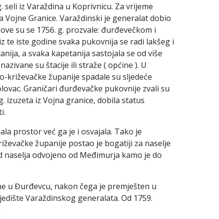
 seli iz Varaždina u Koprivnicu. Za vrijeme
ja Vojne Granice. Varaždinski je generalat dobio
 ove su se 1756. g. prozvale: đurđevečkom i
 te iste godine svaka pukovnija se radi lakšeg i
anija, a svaka kapetanija sastojala se od više
azivane su štacije ili straže ( općine ). U
-križevačke županije spadale su sljedeće
olovac. Graničari đurđevačke pukovnije zvali su
. izuzeta iz Vojna granice, dobila status
i.
a prostor već ga je i osvajala. Tako je
iževačke županije postao je bogatiji za naselje
od naselja odvojeno od Međimurja kamo je do
ne u Đurđevcu, nakon čega je premješten u
 sjedište Varaždinskog generalata. Od 1759.
.