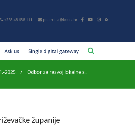
+385 48 658 111
pisarnica@kckzz.hr
Ask us
Single digital gateway
1.-2025.
Odbor za razvoj lokalne s...
riževačke županije