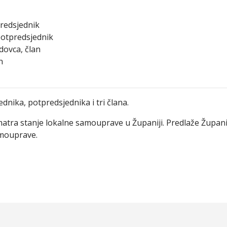
redsjednik
otpredsjednik
dovca, član
n
nika, potpredsjednika i tri člana.
atra stanje lokalne samouprave u Županiji. Predlaže Županij
amouprave.