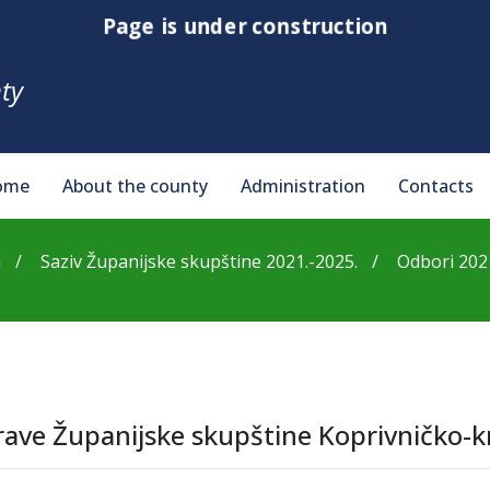
Page is under construction
ty
ome
About the county
Administration
Contacts
a
Saziv Županijske skupštine 2021.-2025.
Odbori 202
ave Županijske skupštine Koprivničko-k