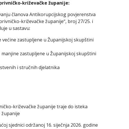
privničko-križevačke županije:
vanju članova Antikorupcijskog povjerenstva
rivničko-križevačke županije“, broj 27/25. i
luje u sastavu:
e većine zastupljene u Županijskoj skupštini
e manjine zastupljene u Županijskoj skupštini
nstvenih i stručnih djelatnika
ičko-križevačke županije traje do isteka
 županije
oj sjednici održanoj 16. siječnja 2026. godine