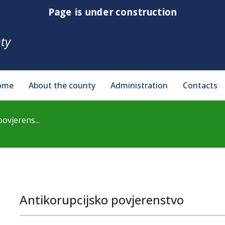
Page is under construction
ty
ome
About the county
Administration
Contacts
ovjerens...
Antikorupcijsko povjerenstvo