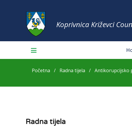
Koprivnica Križevci Coun
H
Početna
Radna tijela
Antikorupcijsko p
Radna tijela