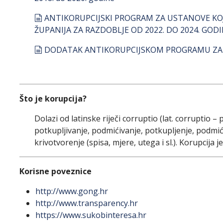
document
ANTIKORUPCIJSKI PROGRAM ZA USTANOVE KOJ
ŽUPANIJA ZA RAZDOBLJE OD 2022. DO 2024. GOD
document
DODATAK ANTIKORUPCIJSKOM PROGRAMU ZA 
Što je korupcija?
Dolazi od latinske riječi corruptio (lat. corruptio 
potkupljivanje, podmićivanje, potkupljenje, podmiće
krivotvorenje (spisa, mjere, utega i sl.). Korupcija 
Korisne poveznice
http://www.gong.hr
http://www.transparency.hr
https://www.sukobinteresa.hr