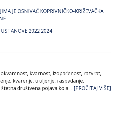
IMA JE OSNIVAČ KOPRIVNIČKO-KRIŽEVAČKA
INE
USTANOVE 2022 2024
– pokvarenost, kvarnost, izopaćenost, razvrat,
nje, kvarenje, truljenje, raspadanje,
je štetna društvena pojava koja ...
[PROČITAJ VIŠE]