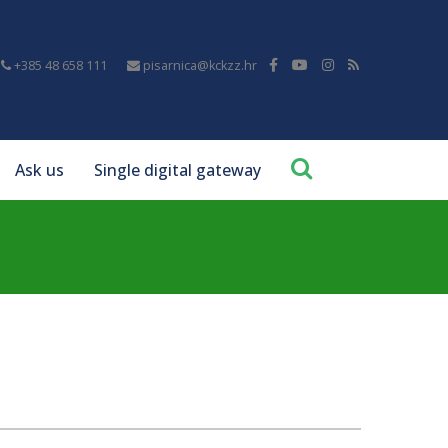
+385 48 658 111
pisarnica@kckzz.hr
Ask us
Single digital gateway