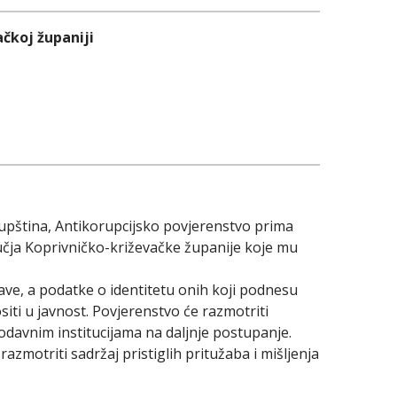
ačkoj županiji
kupština, Antikorupcijsko povjerenstvo prima
ručja Koprivničko-križevačke županije koje mu
ve, a podatke o identitetu onih koji podnesu
nositi u javnost. Povjerenstvo će razmotriti
erodavnim institucijama na daljnje postupanje.
razmotriti sadržaj pristiglih pritužaba i mišljenja