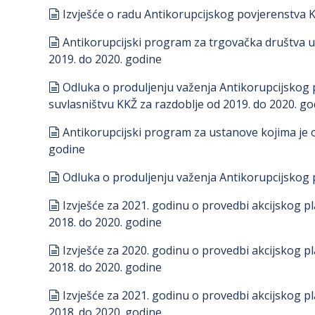
document
Izvješće o radu Antikorupcijskog povjerenstva 
document
Antikorupcijski program za trgovačka društva u
2019. do 2020. godine
document
Odluka o produljenju važenja Antikorupcijskog 
suvlasništvu KKŽ za razdoblje od 2019. do 2020. go
document
Antikorupcijski program za ustanove kojima je o
godine
document
Odluka o produljenju važenja Antikorupcijskog
document
Izvješće za 2021. godinu o provedbi akcijskog p
2018. do 2020. godine
document
Izvješće za 2020. godinu o provedbi akcijskog p
2018. do 2020. godine
document
Izvješće za 2021. godinu o provedbi akcijskog p
2018. do 2020. godine