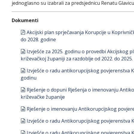
jednoglasno su izabrali za predsjednicu Renatu Glavicu
Dokumenti
pdf
Akcijski plan sprječavanja Korupcije u Koprivnič
do 2028. godine
document
Izvješće za 2025. godinu o provedbi Akcijskog p
križevačkoj županiji za razdoblje od 2022. do 2025.
document
Izvješće o radu antikorupcijskog povjerenstva K
godinu
document
Rješenje o dopuni Rješenja o imenovanju Antik
križevačke županije
document
Rješenje o imenovanju Antikorupcijskog povjer
document
Izvješće o radu Antikorupcijskog povjerenstva 
document
Izvješće o radu Antikorupcijskog povjerenstva 