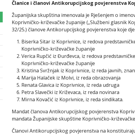
Članice i članovi Antikorupcijskog povjerenstva Ko
Županijska skupština imenovala je Rješenjem o imeno
Koprivničko-križevačke županije („Službeni glasnik Kop
32/25.) članove Antikorupcijskog povjerenstva koje dje
Biserka Sitar iz Koprivnice, iz redova predstavničk
Koprivničko-križevačke županije
Verica Rupčić iz Đurđevca, iz redova predstavničk
Koprivničko-križevačke županije
Kristina Svržnjak iz Koprivnice, iz reda javnih, zna
Marija Halaček iz Molvi, iz reda obrazovanja
Renata Glavica iz Koprivnice, iz reda udruga
Petra Slavečki iz Križevaca, iz reda novinara
Mirna Kovačić iz Koprivnice, iz reda sindikata.
Mandat članova Antikorupcijskog povjerenstva Koprivn
mandata Županijske skupštine Koprivničko-križevačke
Članovi Antikorupcijskog povjerenstva na konstituirajuć