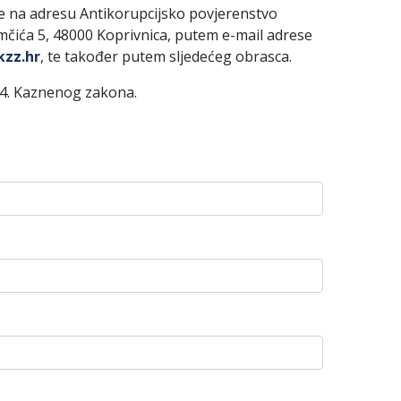
e na adresu Antikorupcijsko povjerenstvo
mčića 5, 48000 Koprivnica, putem e-mail adrese
kzz.hr
, te također putem sljedećeg obrasca.
304. Kaznenog zakona.