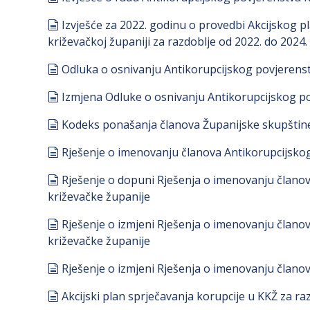
document
Izvješće za 2022. godinu o provedbi Akcijskog p
križevačkoj županiji za razdoblje od 2022. do 2024.
document
Odluka o osnivanju Antikorupcijskog povjerens
document
Izmjena Odluke o osnivanju Antikorupcijskog p
document
Kodeks ponašanja članova Županijske skupštine
document
Rješenje o imenovanju članova Antikorupcijsko
document
Rješenje o dopuni Rješenja o imenovanju člano
križevačke županije
document
Rješenje o izmjeni Rješenja o imenovanju člano
križevačke županije
document
Rješenje o izmjeni Rješenja o imenovanju člano
document
Akcijski plan sprječavanja korupcije u KKŽ za ra