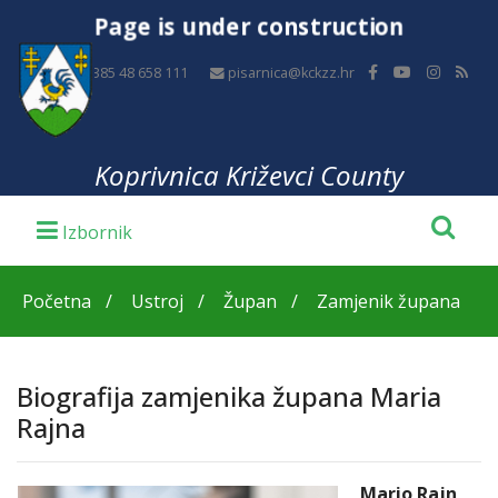
Page is under construction
+385 48 658 111
pisarnica@kckzz.hr
Koprivnica Križevci County
Početna
Ustroj
Župan
Zamjenik župana
Biografija zamjenika župana Maria
Rajna
Mario Rajn