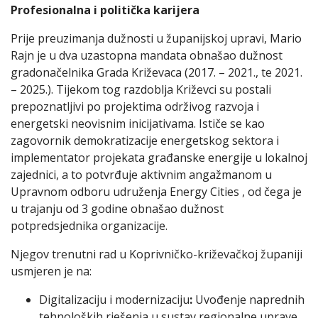
Profesionalna i politička karijera
Prije preuzimanja dužnosti u županijskoj upravi, Mario
Rajn je u dva uzastopna mandata obnašao dužnost
gradonačelnika Grada Križevaca (2017. – 2021., te 2021.
– 2025.). Tijekom tog razdoblja Križevci su postali
prepoznatljivi po projektima održivog razvoja i
energetski neovisnim inicijativama. Ističe se kao
zagovornik demokratizacije energetskog sektora i
implementator projekata građanske energije u lokalnoj
zajednici, a to potvrđuje aktivnim angažmanom u
Upravnom odboru udruženja Energy Cities , od čega je
u trajanju od 3 godine obnašao dužnost
potpredsjednika organizacije.
Njegov trenutni rad u Koprivničko-križevačkoj županiji
usmjeren je na:
Digitalizaciju i modernizaciju
:
Uvođenje naprednih
tehnoloških rješenja u sustav regionalne uprave.