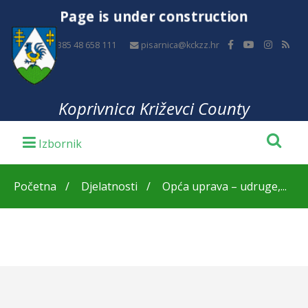
Page is under construction
+385 48 658 111
pisarnica@kckzz.hr
Koprivnica Križevci County
Početna
Djelatnosti
Opća uprava – udruge,...