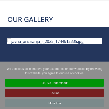
OUR GALLERY
We use cookies to improve your experience on our website. By browsing
PRIVACY POLICY
MAPA WEBA
this website, you agree to our use of cookies.
Ok, I've understood!
Copyright © 2026 Koprivničko - križevačka županija. All Rights
Decline
Reserved.
© 2018 Your Company. Designed By
JoomShaper
More Info