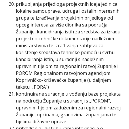
prikupljanja prijedloga projektnih ideja jedinica
lokalne samouprave, udruga i ostalih interesnih
grupa te izrađivanja projektnih prijedloga od
općeg interesa za više dionika sa područja
Županije, kandidiranja istih za sredstva za izradu
projektno-tehničke dokumentacije nadležnim
ministarstvima te izrađivanja zahtjeva za
korištenje sredstava tehničke pomoći u svrhu
kandidiranja istih, u suradnji s nadležnim
upravnim tijelom za regionalni razvoj Županije i
POROM Regionalnom razvojnom agencijom
Koprivničko-križevačke županije (u daljnjem
tekstu: „PORA“)
kontinuirane suradnje u vođenju baze projekata
na području Županije u suradnji s „POROM“,
upravnim tijelom zaduženim za regionalni razvoj
Županije, općinama, gradovima, županijama te
tijelima državne uprave
pribavljanja i distribuiranja informacije o