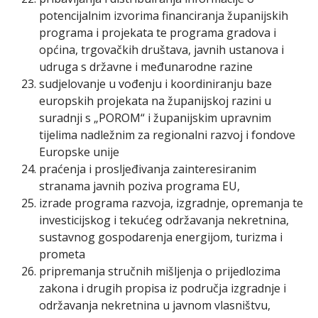
potencijalnim izvorima financiranja županijskih
programa i projekata te programa gradova i
općina, trgovačkih društava, javnih ustanova i
udruga s državne i međunarodne razine
sudjelovanje u vođenju i koordiniranju baze
europskih projekata na županijskoj razini u
suradnji s „POROM“ i županijskim upravnim
tijelima nadležnim za regionalni razvoj i fondove
Europske unije
praćenja i prosljeđivanja zainteresiranim
stranama javnih poziva programa EU,
izrade programa razvoja, izgradnje, opremanja te
investicijskog i tekućeg održavanja nekretnina,
sustavnog gospodarenja energijom, turizma i
prometa
pripremanja stručnih mišljenja o prijedlozima
zakona i drugih propisa iz područja izgradnje i
održavanja nekretnina u javnom vlasništvu,