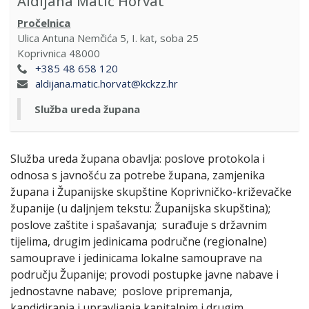
Aldijana Matić Horvat
Pročelnica
Ulica Antuna Nemčića 5, I. kat, soba 25
Koprivnica 48000
+385 48 658 120
aldijana.matic.horvat@kckzz.hr
Služba ureda župana
Služba ureda župana obavlja: poslove protokola i
odnosa s javnošću za potrebe župana, zamjenika
župana i Županijske skupštine Koprivničko-križevačke
županije (u daljnjem tekstu: Županijska skupština);
poslove zaštite i spašavanja; surađuje s državnim
tijelima, drugim jedinicama područne (regionalne)
samouprave i jedinicama lokalne samouprave na
području Županije; provodi postupke javne nabave i
jednostavne nabave; poslove pripremanja,
kandidiranja i upravljanja kapitalnim i drugim