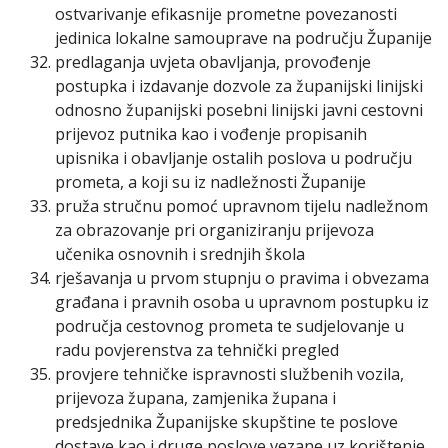
ostvarivanje efikasnije prometne povezanosti
jedinica lokalne samouprave na području Županije
predlaganja uvjeta obavljanja, provođenje
postupka i izdavanje dozvole za županijski linijski
odnosno županijski posebni linijski javni cestovni
prijevoz putnika kao i vođenje propisanih
upisnika i obavljanje ostalih poslova u području
prometa, a koji su iz nadležnosti Županije
pruža stručnu pomoć upravnom tijelu nadležnom
za obrazovanje pri organiziranju prijevoza
učenika osnovnih i srednjih škola
rješavanja u prvom stupnju o pravima i obvezama
građana i pravnih osoba u upravnom postupku iz
područja cestovnog prometa te sudjelovanje u
radu povjerenstva za tehnički pregled
provjere tehničke ispravnosti službenih vozila,
prijevoza župana, zamjenika župana i
predsjednika Županijske skupštine te poslove
dostave kao i druge poslove vezane uz korištenje