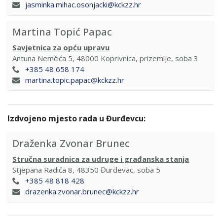
jasminka.mihac.osonjacki@kckzz.hr
Martina Topić Papac
Savjetnica za opću upravu
Antuna Nemčića 5, 48000 Koprivnica, prizemlje, soba 3
+385 48 658 174
martina.topic.papac@kckzz.hr
Izdvojeno mjesto rada u Đurđevcu:
Draženka Zvonar Brunec
Stručna suradnica za udruge i građanska stanja
Stjepana Radića 8, 48350 Đurđevac, soba 5
+385 48 818 428
drazenka.zvonar.brunec@kckzz.hr