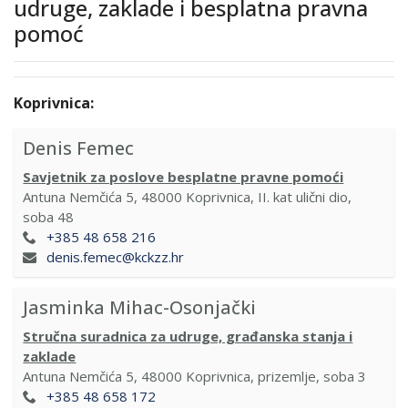
udruge, zaklade i besplatna pravna
pomoć
Koprivnica:
Denis Femec
Savjetnik za poslove besplatne pravne pomoći
Antuna Nemčića 5, 48000 Koprivnica, II. kat ulični dio,
soba 48
+385 48 658 216
denis.femec@kckzz.hr
Jasminka Mihac-Osonjački
Stručna suradnica za udruge, građanska stanja i
zaklade
Antuna Nemčića 5, 48000 Koprivnica, prizemlje, soba 3
+385 48 658 172