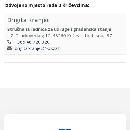
Izdvojeno mjesto rada u Križevcima:
Brigita Kranjec
Stručna suradnica za udruge i građanska stanja
I. Z. Dijankovečkog 12, 48260 Križevci, I kat, soba 37
+385 48 720 320
brigita.kranjec@kckzz.hr