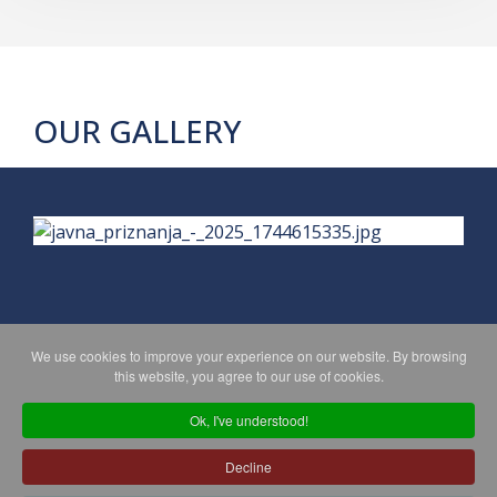
OUR GALLERY
We use cookies to improve your experience on our website. By browsing
PRIVACY POLICY
MAPA WEBA
this website, you agree to our use of cookies.
Ok, I've understood!
Copyright © 2026 Koprivničko - križevačka županija. All Rights
Decline
Reserved.
© 2018 Your Company. Designed By
JoomShaper