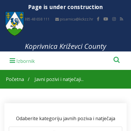
Page is under construction
+385 48 658 111
pisarnica@kckzz.hr
Koprivnica Križevci County
Početna
Javni pozivi i natječaji...
Odaberite kategoriju javnih poziva i natječaja