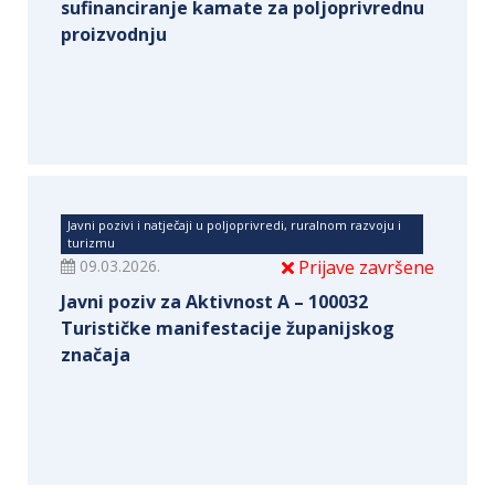
sufinanciranje kamate za poljoprivrednu
proizvodnju
Javni pozivi i natječaji u poljoprivredi, ruralnom razvoju i
turizmu
09.03.2026.
Prijave završene
Javni poziv za Aktivnost A – 100032
Turističke manifestacije županijskog
značaja