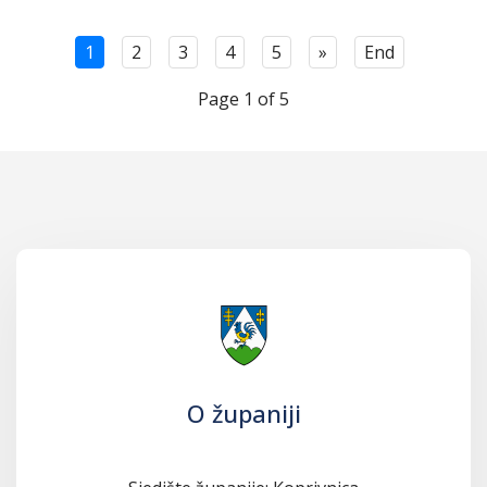
1
2
3
4
5
»
End
Page 1 of 5
O županiji