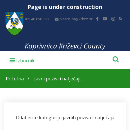
Page is under construction
+385 48 658 111
pisarnica@kckzz.hr
Koprivnica Križevci County
Početna
Javni pozivi i natječaji...
Odaberite kategoriju javnih poziva i natječaja