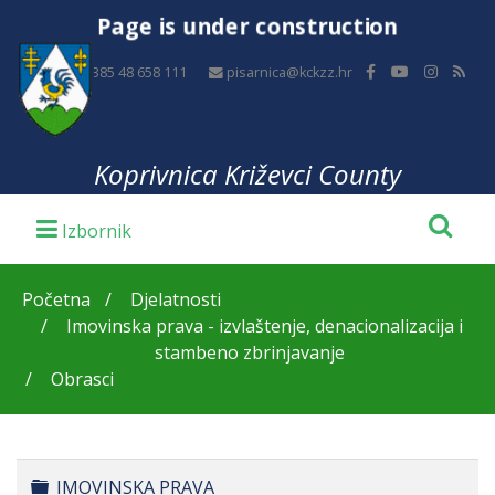
Page is under construction
+385 48 658 111
pisarnica@kckzz.hr
Koprivnica Križevci County
Početna
Djelatnosti
Imovinska prava - izvlaštenje, denacionalizacija i
stambeno zbrinjavanje
Obrasci
Folder
IMOVINSKA PRAVA