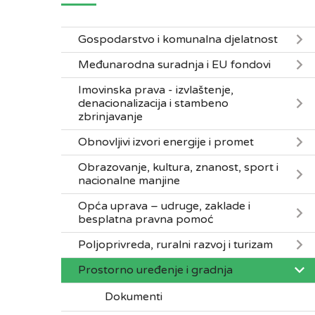
Gospodarstvo i komunalna djelatnost
Međunarodna suradnja i EU fondovi
Imovinska prava - izvlaštenje,
denacionalizacija i stambeno
zbrinjavanje
Obnovljivi izvori energije i promet
Obrazovanje, kultura, znanost, sport i
nacionalne manjine
Opća uprava – udruge, zaklade i
besplatna pravna pomoć
Poljoprivreda, ruralni razvoj i turizam
Prostorno uređenje i gradnja
Dokumenti