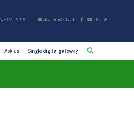
+385 48 658 111
pisarnica@kckzz.hr
Ask us
Single digital gateway