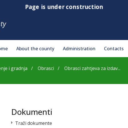
Page is under construction
ty
ome
About the county
Administration
Contacts
nje i gradnja
Obrasci
Obrasci zahtjeva za izdav...
Dokumenti
Traži dokumente