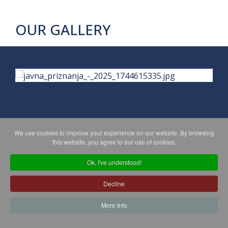
OUR GALLERY
We use cookies to improve your experience on our website. By browsing
PRIVACY POLICY
MAPA WEBA
this website, you agree to our use of cookies.
Ok, I've understood!
Copyright © 2026 Koprivničko - križevačka županija. All Rights
Decline
Reserved.
© 2018 Your Company. Designed By
JoomShaper
More Info