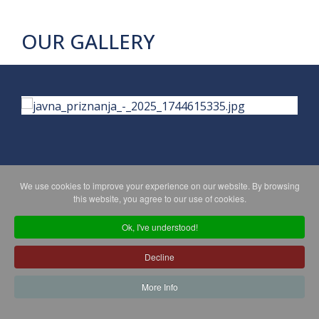
OUR GALLERY
We use cookies to improve your experience on our website. By browsing
PRIVACY POLICY
MAPA WEBA
this website, you agree to our use of cookies.
Ok, I've understood!
Copyright © 2026 Koprivničko - križevačka županija. All Rights
Decline
Reserved.
© 2018 Your Company. Designed By
JoomShaper
More Info