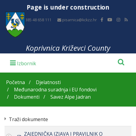
Page is under construction
+385 48 658 111
pisarnica@kckzz.hr
Koprivnica Križevci County
Početna
Djelatnosti
Međunarodna suradnja i EU fondovi
Dokumenti
Savez Alpe Jadran
Traži dokumente
ZAJEDNIČKA IZJAVA I PRAVILNIK O