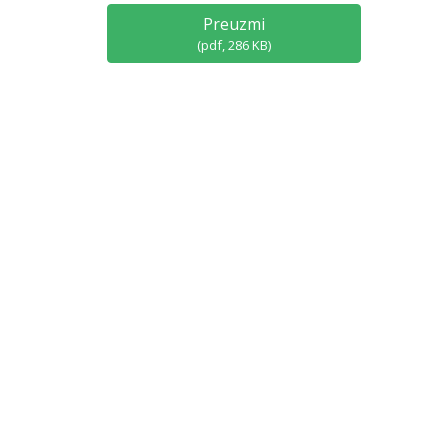
Preuzmi
(
pdf,
286 KB
)