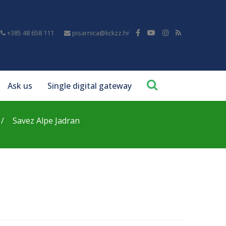
+385 48 658 111
pisarnica@kckzz.hr
Ask us
Single digital gateway
Savez Alpe Jadran