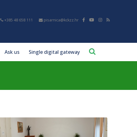
+385 48 658 111
pisarnica@kckzz.hr
Ask us
Single digital gateway