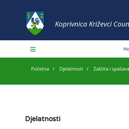
Koprivnica Križevci Coun
H
Početna
Djelatnosti
Zaštita i spašav
Djelatnosti