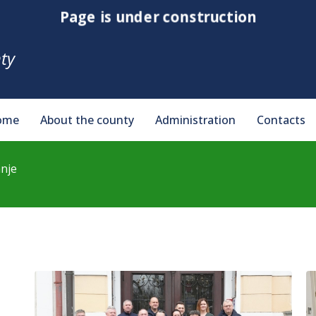
Page is under construction
ty
ome
About the county
Administration
Contacts
anje