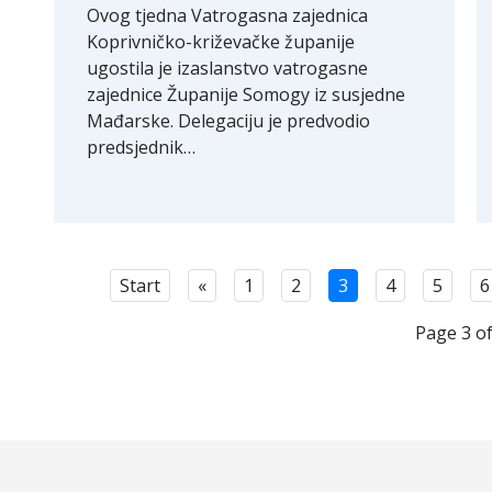
Ovog tjedna Vatrogasna zajednica
Koprivničko-križevačke županije
ugostila je izaslanstvo vatrogasne
zajednice Županije Somogy iz susjedne
Mađarske. Delegaciju je predvodio
predsjednik…
Start
«
1
2
3
4
5
6
Page 3 of