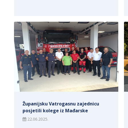
Županijsku Vatrogasnu zajednicu
posjetili kolege iz Mađarske
22.06.2025.