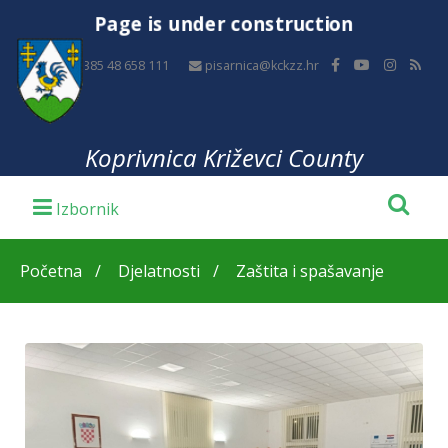
Page is under construction
+385 48 658 111
pisarnica@kckzz.hr
Koprivnica Križevci County
Početna
Djelatnosti
Zaštita i spašavanje