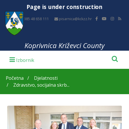
Page is under construction
+385 48 658 111
pisarnica@kckzz.hr
Koprivnica Križevci County
Početna
Djelatnosti
Zdravstvo, socijalna skrb...