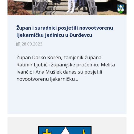
Župan i suradnici posjetili novootvorenu
ljekarničku jedinicu u Đurđevcu
28.09.2023.
Župan Darko Koren, zamjenik župana
Ratimir Ljubić i županijske pročelnice Melita
Ivančić i Ana Mušlek danas su posjetili
novootvorenu ljekarničku…