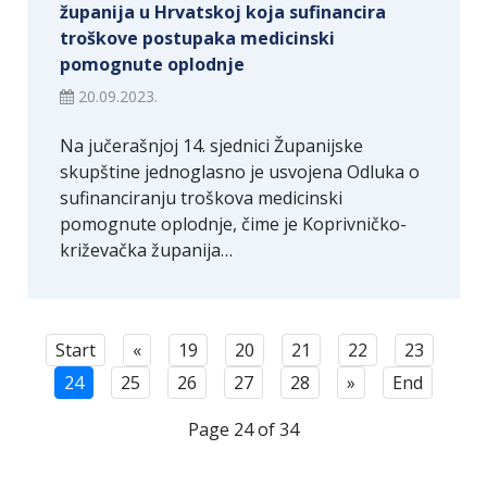
županija u Hrvatskoj koja sufinancira
troškove postupaka medicinski
pomognute oplodnje
20.09.2023.
Na jučerašnjoj 14. sjednici Županijske
skupštine jednoglasno je usvojena Odluka o
sufinanciranju troškova medicinski
pomognute oplodnje, čime je Koprivničko-
križevačka županija…
Start
«
19
20
21
22
23
24
25
26
27
28
»
End
Page 24 of 34