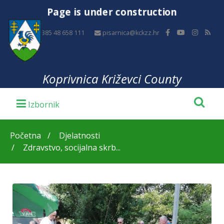
Page is under construction
+385 48 658 111
pisarnica@kckzz.hr
Koprivnica Križevci County
Početna
Djelatnosti
Zdravstvo, socijalna skrb...