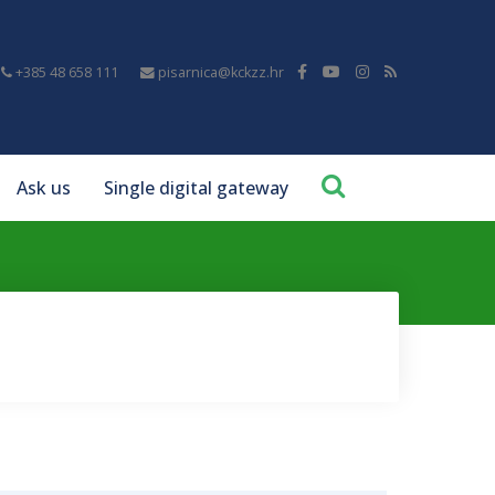
+385 48 658 111
pisarnica@kckzz.hr
Ask us
Single digital gateway