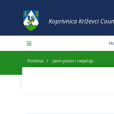
Koprivnica Križevci Coun
H
Početna
Javni pozivi i natječaji...