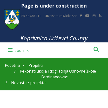
Page is under construction
+385 48 658 111
pisarnica@kckzz.hr
Koprivnica Križevci County
Početna
Projekti
Rekonstrukcija i dogradnja Osnovne škole
Ferdinandovac
Novosti iz projekta