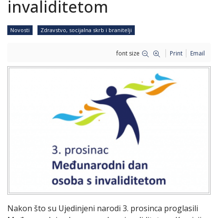
invaliditetom
Novosti
Zdravstvo, socijalna skrb i branitelji
font size
Print
Email
Nakon što su Ujedinjeni narodi 3. prosinca proglasili