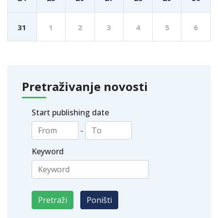
31
1
2
3
4
5
6
Pretraživanje novosti
Start publishing date
-
Keyword