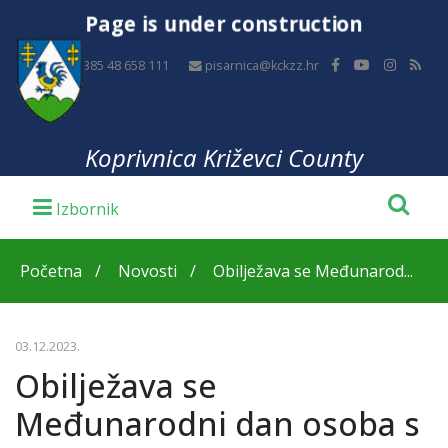
Page is under construction
+385 48 658 111
pisarnica@kckzz.hr
Koprivnica Križevci County
Početna
Novosti
Obilježava se Međunarod...
03.12.2023.
Obilježava se
Međunarodni dan osoba s