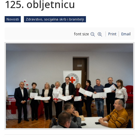
125. obljetnicu
Novosti
Zdravstvo, socijalna skrb i branitelji
font size
Print
Email