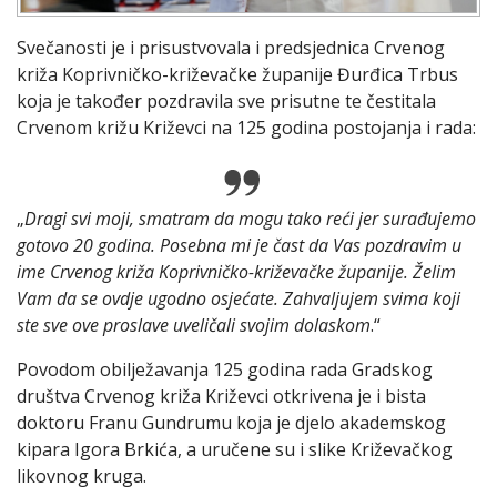
Svečanosti je i prisustvovala i predsjednica Crvenog
križa Koprivničko-križevačke županije Đurđica Trbus
koja je također pozdravila sve prisutne te čestitala
Crvenom križu Križevci na 125 godina postojanja i rada:
„
Dragi svi moji, smatram da mogu tako reći jer surađujemo
gotovo 20 godina. Posebna mi je čast da Vas pozdravim u
ime Crvenog križa Koprivničko-križevačke županije. Želim
Vam da se ovdje ugodno osjećate. Zahvaljujem svima koji
ste sve ove proslave uveličali svojim dolaskom
.“
Povodom obilježavanja 125 godina rada Gradskog
društva Crvenog križa Križevci otkrivena je i bista
doktoru Franu Gundrumu koja je djelo akademskog
kipara Igora Brkića, a uručene su i slike Križevačkog
likovnog kruga.