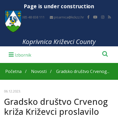
Page is under construction
+385 48 658 111
pisarnica@kckzz.hr
Koprivnica Križevci County
Početna
Novosti
Gradsko društvo Crvenog...
06.12.2023.
Gradsko društvo Crvenog
križa Križevci proslavilo