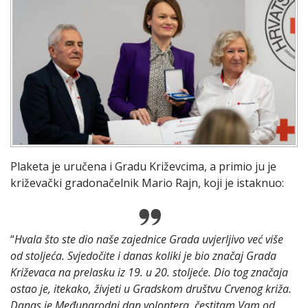
Plaketa je uručena i Gradu Križevcima, a primio ju je
križevački gradonačelnik Mario Rajn, koji je istaknuo:
“
Hvala što ste dio naše zajednice Grada uvjerljivo već više
od stoljeća. Svjedočite i danas koliki je bio značaj Grada
Križevaca na prelasku iz 19. u 20. stoljeće. Dio tog značaja
ostao je, itekako, živjeti u Gradskom društvu Crvenog križa.
Danas je Međunarodni dan volontera, čestitam Vam od