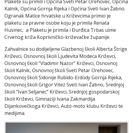
Plakete su primili i Općina Sveti Petar Orehovec, Općina
Kalnik, Općina Gornja Rijeka i Općina Sveti Ivan Žabno.
Ogranak Matice hrvatske u Križevcima primio je
plaketu za pravne osobe koju je primila Renata
Husinec, a Plaketu je primila i Đurđica Trbas uime
Crvenog križa Koprivničko-križevačke županije.
Zahvalnice su dodijeljene Glazbenoj školi Alberta Štrige
Križevci, Osnovnoj školi Ljudevita Modeca Križevci,
Osnovnoj školi “Vladimir Nazor” Križevci, Osnovnoj
školi Kalnik, Osnovnoj školi Sveti Petar Orehovec,
Osnovnoj školi Sidonije Rubido-Erdödy Gornja Rijeka,
Osnovnoj školi Grigor Vitez Sveti Ivan Žabno, Srednjoj
školi “Ivan Seljanec” Križevci, Srednjoj gospodarskoj
školi Križevci, Gimnaziji Ivana Zakmardija
Dijankovečkoga Križevci, Auto-moto klubu Križevci te
medijima.