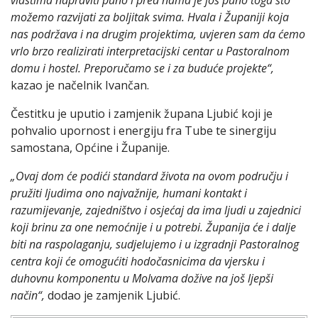
možemo razvijati za boljitak svima. Hvala i Županiji koja
nas podržava i na drugim projektima, uvjeren sam da ćemo
vrlo brzo realizirati interpretacijski centar u Pastoralnom
domu i hostel. Preporučamo se i za buduće projekte“,
kazao je načelnik Ivančan.
Čestitku je uputio i zamjenik župana Ljubić koji je
pohvalio upornost i energiju fra Tube te sinergiju
samostana, Općine i Županije.
„Ovaj dom će podići standard života na ovom području i
pružiti ljudima ono najvažnije, humani kontakt i
razumijevanje, zajedništvo i osjećaj da ima ljudi u zajednici
koji brinu za one nemoćnije i u potrebi. Županija će i dalje
biti na raspolaganju, sudjelujemo i u izgradnji Pastoralnog
centra koji će omogućiti hodočasnicima da vjersku i
duhovnu komponentu u Molvama dožive na još ljepši
način“,
dodao je zamjenik Ljubić.