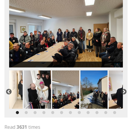
Read
3631
times