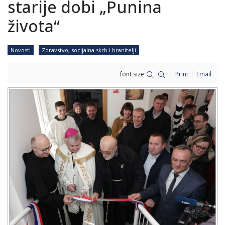
starije dobi „Punina
života“
Novosti
Zdravstvo, socijalna skrb i branitelji
font size
Print
Email