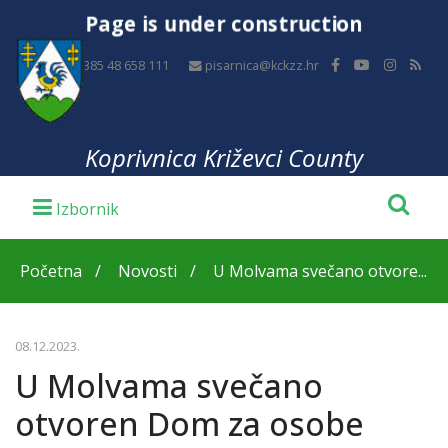
Page is under construction
+385 48 658 111
pisarnica@kckzz.hr
Koprivnica Križevci County
Početna
Novosti
U Molvama svečano otvore...
08.12.2023.
U Molvama svečano
otvoren Dom za osobe