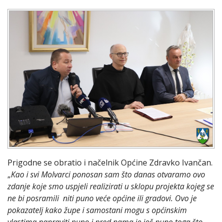
Prigodne se obratio i načelnik Općine Zdravko Ivančan.
„
Kao i svi Molvarci ponosan sam što danas otvaramo ovo
zdanje koje smo uspjeli realizirati u sklopu projekta kojeg se
ne bi posramili niti puno veće općine ili gradovi. Ovo je
pokazatelj kako župe i samostani mogu s općinskim
vlastima napraviti puno i pred nama je još puno toga što