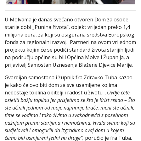
U Molvama je danas svečano otvoren Dom za osobe
starije dobi „Punina života“, objekt vrijedan preko 1,4
milijuna eura, za koji su osigurana sredstva Europskog
fonda za regionalni razvoj. Partneri na ovom vrijednom
projektu kojim će se podići standard života starijih ljudi
na području općine su bili Općina Molve i Županija, a
prijavitelj Samostan Uznesenja Blažene Djevice Marije.
Gvardijan samostana i župnik fra Zdravko Tuba kazao
je kako će ovo biti dom za sve usamljene kojima
nedostaje toplina obitelji i radost u životu.
„Ovdje ćete
osjetiti božju toplinu jer prisjetimo se što je Krist rekao – Što
ste učinili jednom od moje najmanje braće, meni ste učinili;
time se vodimo i tako živimo u svakodnevici s posebnom
pažnjom prema starijima i nemoćnima. Hvala svima koji su
sudjelovali i omogućili da izgradimo ovaj dom u kojem
ćemo biti usmjereni jedni na druge“,
poručio je fra Tuba.