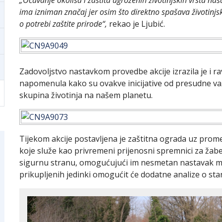
„Očuvanje okoliša i zaštita ugroženih životinjskih vrsta na
ima izniman značaj jer osim što direktno spašava životinjsk
o potrebi zaštite prirode“,
rekao je Ljubić.
Zadovoljstvo nastavkom provedbe akcije izrazila je i ra
napomenula kako su ovakve inicijative od presudne važ
skupina životinja na našem planetu.
Tijekom akcije postavljena je zaštitna ograda uz prom
koje služe kao privremeni prijenosni spremnici za žabe
sigurnu stranu, omogućujući im nesmetan nastavak migr
prikupljenih jedinki omogućit će dodatne analize o sta