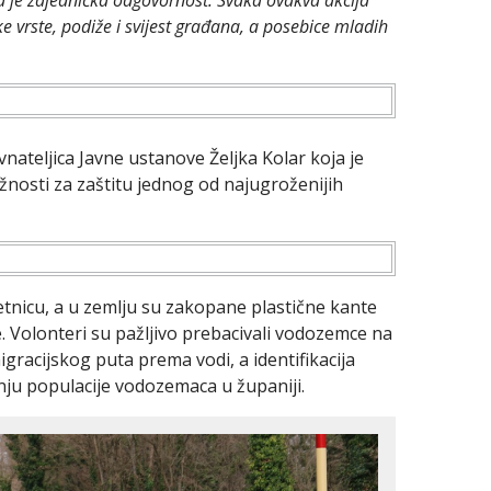
ša je zajednička odgovornost. Svaka ovakva akcija
e vrste, podiže i svijest građana, a posebice mladih
vnateljica Javne ustanove Željka Kolar koja je
nosti za zaštitu jednog od najugroženijih
etnicu, a u zemlju su zakopane plastične kante
. Volonteri su pažljivo prebacivali vodozemce na
acijskog puta prema vodi, a identifikacija
nju populacije vodozemaca u županiji.