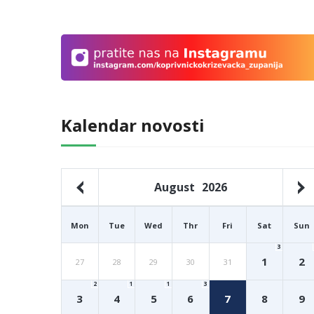
Kalendar novosti
August
2026
Mon
Tue
Wed
Thr
Fri
Sat
Sun
3
1
2
27
28
29
30
31
2
1
1
3
3
4
5
6
7
8
9