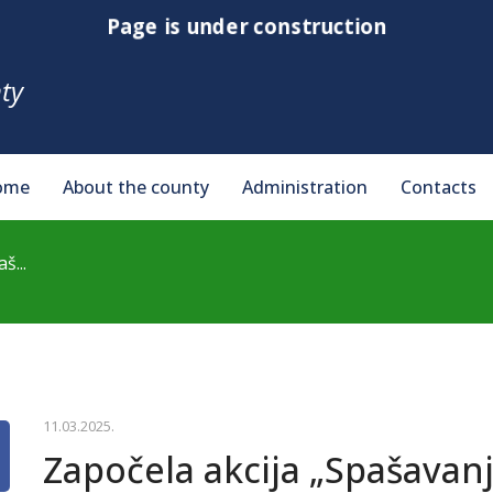
Page is under construction
ty
ome
About the county
Administration
Contacts
š...
11.03.2025.
Započela akcija „Spašava