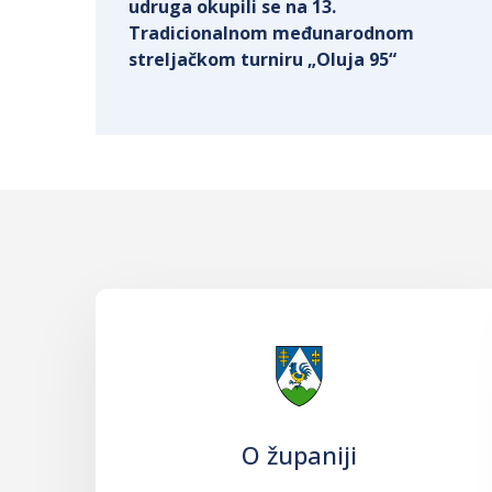
udruga okupili se na 13.
Tradicionalnom međunarodnom
streljačkom turniru „Oluja 95“
O županiji