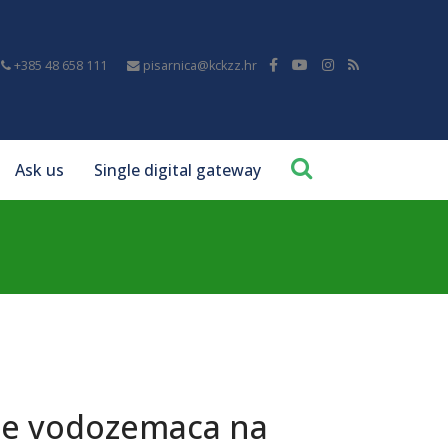
+385 48 658 111
pisarnica@kckzz.hr
Ask us
Single digital gateway
nje vodozemaca na