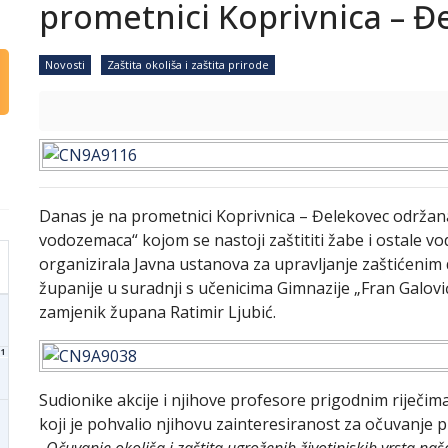
prometnici Koprivnica – Đe
Novosti
Zaštita okoliša i zaštita prirode
Danas je na prometnici Koprivnica – Đelekovec održana
vodozemaca“ kojom se nastoji zaštititi žabe i ostale v
organizirala Javna ustanova za upravljanje zaštićenim
županije u suradnji s učenicima Gimnazije „Fran Galović“
zamjenik župana Ratimir Ljubić.
1
Sudionike akcije i njihove profesore prigodnim riječim
koji je pohvalio njihovu zainteresiranost za očuvanje p