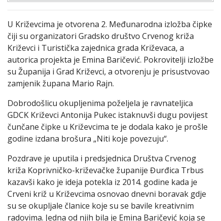
U Križevcima je otvorena 2. Međunarodna izložba čipke
čiji su organizatori Gradsko društvo Crvenog križa
Križevci i Turistička zajednica grada Križevaca, a
autorica projekta je Emina Baričević. Pokrovitelji izložbe
su Županija i Grad Križevci, a otvorenju je prisustvovao
zamjenik župana Mario Rajn.
Dobrodošlicu okupljenima poželjela je ravnateljica
GDCK Križevci Antonija Pukec istaknuvši dugu povijest
čunčane čipke u Križevcima te je dodala kako je prošle
godine izdana brošura „Niti koje povezuju“.
Pozdrave je uputila i predsjednica Društva Crvenog
križa Koprivničko-križevačke županije Đurđica Trbus
kazavši kako je ideja potekla iz 2014. godine kada je
Crveni križ u Križevcima osnovao dnevni boravak gdje
su se okupljale članice koje su se bavile kreativnim
radovima. Jedna od njih bila je Emina Baričević koja se