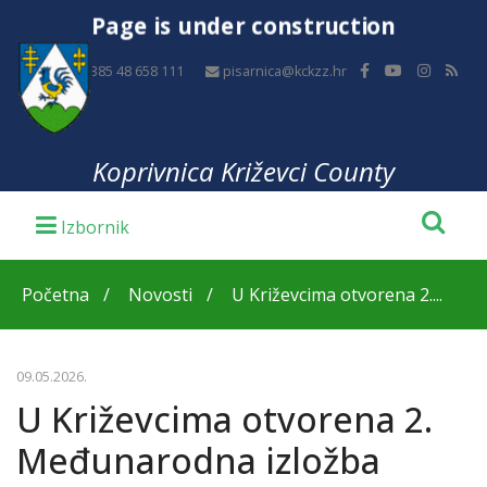
Page is under construction
+385 48 658 111
pisarnica@kckzz.hr
Koprivnica Križevci County
Početna
Novosti
U Križevcima otvorena 2....
09.05.2026.
U Križevcima otvorena 2.
Međunarodna izložba