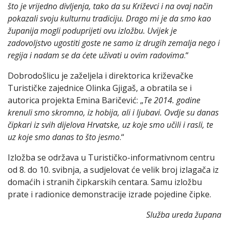
što je vrijedno divljenja, tako da su Križevci i na ovaj način
pokazali svoju kulturnu tradiciju. Drago mi je da smo kao
županija mogli poduprijeti ovu izložbu. Uvijek je
zadovoljstvo ugostiti goste ne samo iz drugih zemalja nego i
regija i nadam se da ćete uživati u ovim radovima
.“
Dobrodošlicu je zaželjela i direktorica križevačke
Turističke zajednice Olinka Gjigaš, a obratila se i
autorica projekta Emina Baričević: „
Te 2014. godine
krenuli smo skromno, iz hobija, ali i ljubavi. Ovdje su danas
čipkari iz svih dijelova Hrvatske, uz koje smo učili i rasli, te
uz koje smo danas to što jesmo
.“
Izložba se održava u Turističko-informativnom centru
od 8. do 10. svibnja, a sudjelovat će velik broj izlagača iz
domaćih i stranih čipkarskih centara. Samu izložbu
prate i radionice demonstracije izrade pojedine čipke.
Služba ureda župana