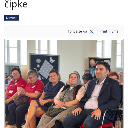
čipke
Novosti
font size
Print
Email