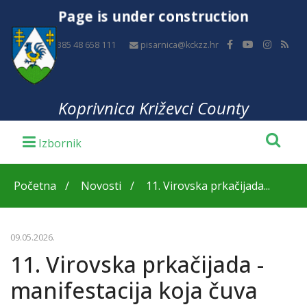
Page is under construction
+385 48 658 111
pisarnica@kckzz.hr
Koprivnica Križevci County
Početna
Novosti
11. Virovska prkačijada...
09.05.2026.
11. Virovska prkačijada -
manifestacija koja čuva