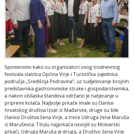
Spomenimo kako su organizatori ovog trodnevnog
festivala slastica Općina Virje i Turistička zajednica
područja „Središnja Podravina", uz sudjelovanje brojnih
predstavnika gastronomske struke i gospodarstvenika,
a nakon obilaska štandova održano je natjecanje u
pripremi kolača. Najbolje prkače imale su članice
hrvatskog društva Izvar iz Mađarske, druge su bile
članice Društva žena Virje, a treće Udruga žena Maruša
iz Maruševca. Titulu najprkača osvojili su Molvarski
prkači, Udruga Maruša je druga, a Društvo žena Virje