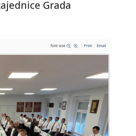
zajednice Grada
font size
Print
Email