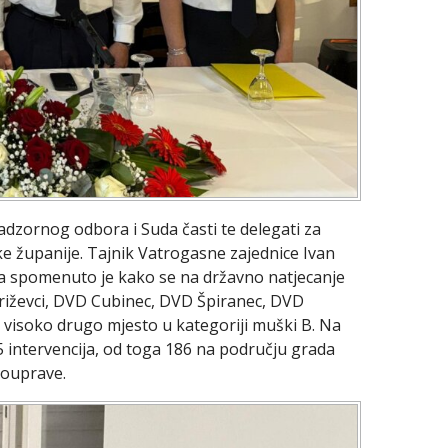
Nadzornog odbora i Suda časti te delegati za
e županije. Tajnik Vatrogasne zajednice Ivan
 a spomenuto je kako se na državno natjecanje
 Križevci, DVD Cubinec, DVD Špiranec, DVD
la visoko drugo mjesto u kategoriji muški B. Na
5 intervencija, od toga 186 na području grada
mouprave.