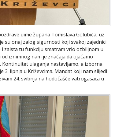
o pozdrave uime župana Tomislava Golubića, uz
nije su onaj zalog sigurnosti koji svakoj zajednici
 i zaista tu funkciju smatram vrlo ozbiljnom u
 od iznimnog nam je značaja da ojačamo
. Kontinuitet ulaganja nastavljamo, a izborna
 3. lipnja u Križevcima. Mandat koji nam slijedi
pozivam 24. svibnja na hodočašće vatrogasaca u