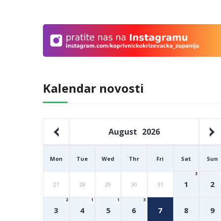
Kalendar novosti
August
2026
Mon
Tue
Wed
Thr
Fri
Sat
Sun
3
1
2
27
28
29
30
31
2
1
1
3
3
4
5
6
7
8
9