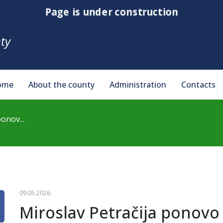
Page is under construction
ty
ome
About the county
Administration
Contacts
onov...
09.05.2026.
Miroslav Petračija ponovo 