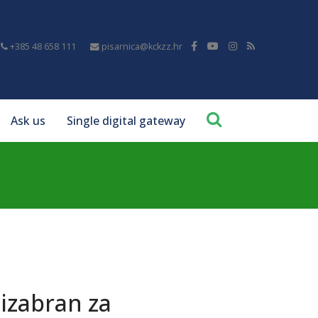
+385 48 658 111
pisarnica@kckzz.hr
Ask us
Single digital gateway
izabran za