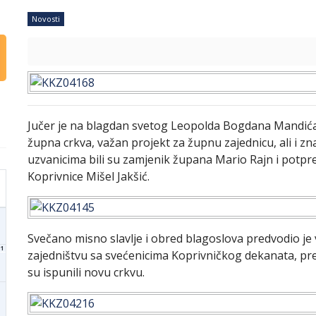
Novosti
Jučer je na blagdan svetog Leopolda Bogdana Mandića
župna crkva, važan projekt za župnu zajednicu, ali i 
uzvanicima bili su zamjenik župana Mario Rajn i potp
Koprivnice Mišel Jakšić.
Svečano misno slavlje i obred blagoslova predvodio je
1
zajedništvu sa svećenicima Koprivničkog dekanata, pre
su ispunili novu crkvu.