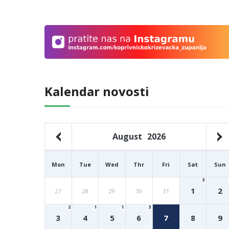
Kalendar novosti
August
2026
Mon
Tue
Wed
Thr
Fri
Sat
Sun
3
1
2
27
28
29
30
31
2
1
1
3
3
4
5
6
7
8
9