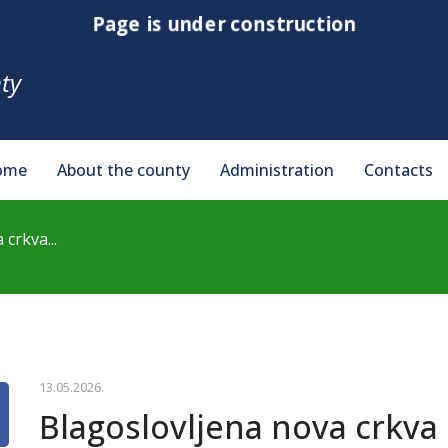
Page is under construction
ty
ome
About the county
Administration
Contacts
crkva...
13.05.2026.
Blagoslovljena nova crkva 