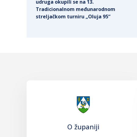
udruga okupili se na 13.
Tradicionalnom međunarodnom
streljačkom turniru „Oluja 95“
O županiji