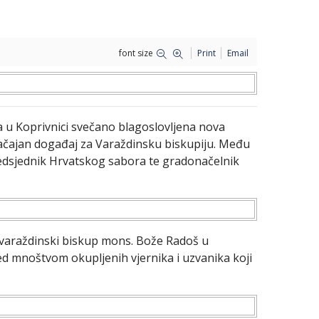
font size
Print
Email
 u Koprivnici svečano blagoslovljena nova
značajan događaj za Varaždinsku biskupiju. Među
redsjednik Hrvatskog sabora te gradonačelnik
 varaždinski biskup mons. Bože Radoš u
d mnoštvom okupljenih vjernika i uzvanika koji