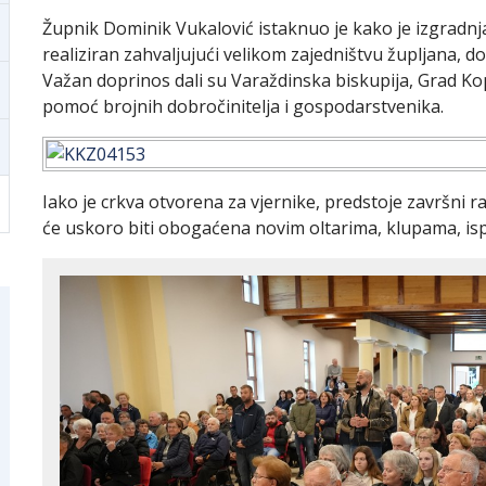
Župnik Dominik Vukalović istaknuo je kako je izgradnja 
realiziran zahvaljujući velikom zajedništvu župljana, do
Važan doprinos dali su Varaždinska biskupija, Grad Kop
pomoć brojnih dobročinitelja i gospodarstvenika.
Iako je crkva otvorena za vjernike, predstoje završni r
će uskoro biti obogaćena novim oltarima, klupama, is