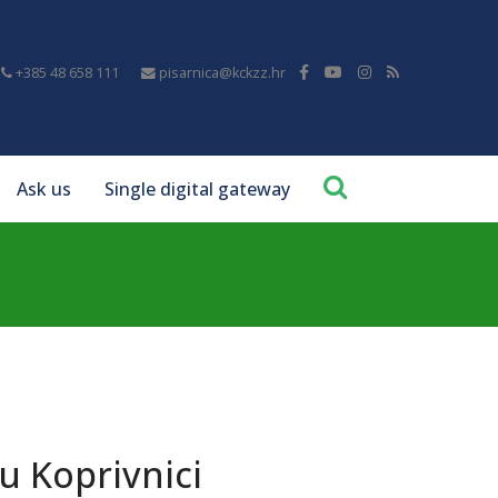
+385 48 658 111
pisarnica@kckzz.hr
Ask us
Single digital gateway
u Koprivnici