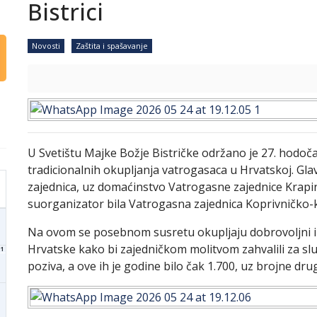
Bistrici
Novosti
Zaštita i spašavanje
U Svetištu Majke Božje Bistričke održano je 27. hodoč
tradicionalnih okupljanja vatrogasaca u Hrvatskoj. Gla
zajednica, uz domaćinstvo Vatrogasne zajednice Krapi
suorganizator bila Vatrogasna zajednica Koprivničko-k
Na ovom se posebnom susretu okupljaju dobrovoljni i p
Hrvatske kako bi zajedničkom molitvom zahvalili za s
1
poziva, a ove ih je godine bilo čak 1.700, uz brojne dru