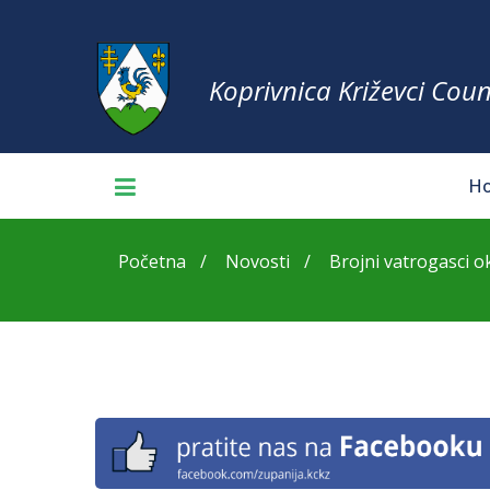
Koprivnica Križevci Coun
H
Početna
Novosti
Brojni vatrogasci oku