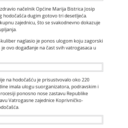
zdravio načelnik Općine Marija Bistrica Josip
og hodočašća dugim gotovo tri desetljeća.
lokupnu zajednicu, što se svakodnevno dokazuje
pljanja.
kuliber naglasio je ponos ulogom koju zagorski
da je ovo događanje na čast svih vatrogasaca u
ije na hodočašću je prisustvovalo oko 220
dine imala ulogu suorganizatora, podravskim i
procesiji ponosno nose zastavu Republike
tavu Vatrogasne zajednice Koprivničko-
odočašća.