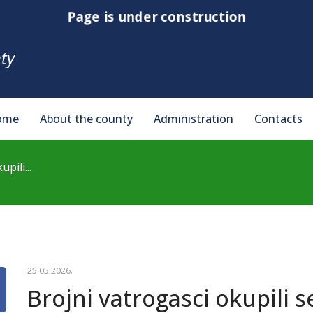
Page is under construction
ty
ome
About the county
Administration
Contacts
pili...
25.05.2026.
Brojni vatrogasci okupili 