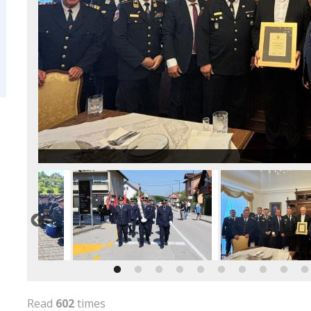
Read
602
times