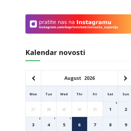
Kalendar novosti
August
2026
Mon
Tue
Wed
Thr
Fri
Sat
Sun
3
1
2
27
28
29
30
31
2
1
1
3
4
5
6
7
8
9