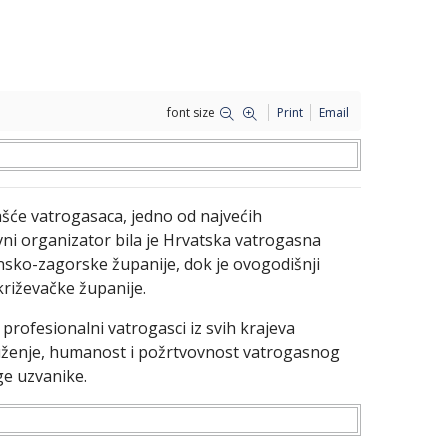
font size
Print
Email
ašće vatrogasaca, jedno od najvećih
vni organizator bila je Hrvatska vatrogasna
nsko-zagorske županije, dok je ovogodišnji
riževačke županije.
rofesionalni vatrogasci iz svih krajeva
luženje, humanost i požrtvovnost vatrogasnog
ge uzvanike.