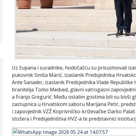
Uz župana i suradnike, hodočašću su prisustvovali iza
pukovnik Siniša Marić, izaslanik Predsjednika Hrvatsk
Ante Sanader, izaslanik Predsjednika Vlade Republike 
branitelja Tomo Medved, glavni vatrogasni zapovjedni
a Franjo Gregurić. Među ostalim gostima bili su bivši 
zastupnica u Hrvatskom saboru Marijana Petir, predsta
i zapovjednik VZŽ Koprivničko-križevačke Darko Palaš
stožera i Predsjedništva HVZ-a te predstavnici institucij