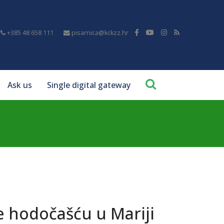
+385 48 658 111
pisarnica@kckzz.hr
Ask us
Single digital gateway
se hodočašću u Mariji