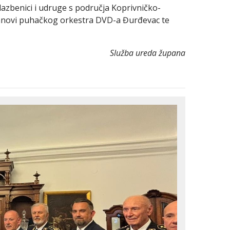
glazbenici i udruge s područja Koprivničko-
članovi puhačkog orkestra DVD-a Đurđevac te
Služba ureda župana