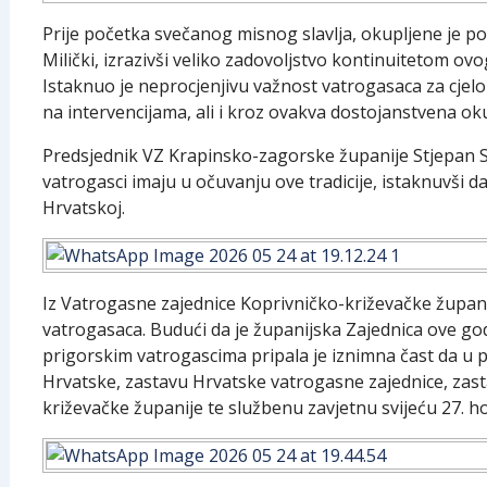
Prije početka svečanog misnog slavlja, okupljene je po
Milički, izrazivši veliko zadovoljstvo kontinuitetom ov
Istaknuo je neprocjenjivu važnost vatrogasaca za cje
na intervencijama, ali i kroz ovakva dostojanstvena oku
Predsjednik VZ Krapinsko-zagorske županije Stjepan S
vatrogasci imaju u očuvanju ove tradicije, istaknuvši 
Hrvatskoj.
Iz Vatrogasne zajednice Koprivničko-križevačke župan
vatrogasaca. Budući da je županijska Zajednica ove go
prigorskim vatrogascima pripala je iznimna čast da u 
Hrvatske, zastavu Hrvatske vatrogasne zajednice, zas
križevačke županije te službenu zavjetnu svijeću 27. h