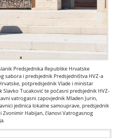
slanik Predsjednika Republike Hrvatske
og sabora i predsjednik Predsjedništva HVZ-a
Hrvatske, potpredsjednik Vlade i ministar
k Slavko Tucaković te počasni predsjednik HVZ-
glavni vatrogasni zapovjednik Mladen Jurin,
vnici jedinica lokalne samouprave, predsjednik
 i Zvonimir Habijan, članovi Vatrogasnog
a.