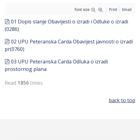
font size
Print
Email
pdf
01 Dopis slanje Obavijesti o izradi i Odluke o izradi
(0286)
pdf
02 UPU Peteranska Carda Obavijest javnosti o izradi
pr(0760)
pdf
03 UPU Peteranska Carda Odluka o izradi
prostornog plana
Read
1856
times
back to top