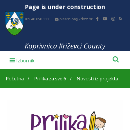
Page is under construction
+385 48 658 111
pisarnica@kckzz.hr
Koprivnica Križevci County
Početna
Prilika za sve 6
Novosti iz projekta