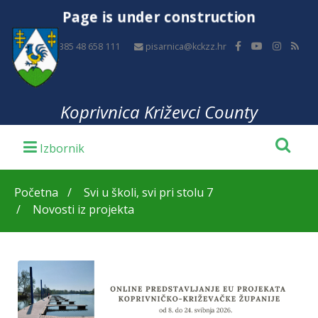
Page is under construction
+385 48 658 111
pisarnica@kckzz.hr
Koprivnica Križevci County
Početna
Svi u školi, svi pri stolu 7
Novosti iz projekta