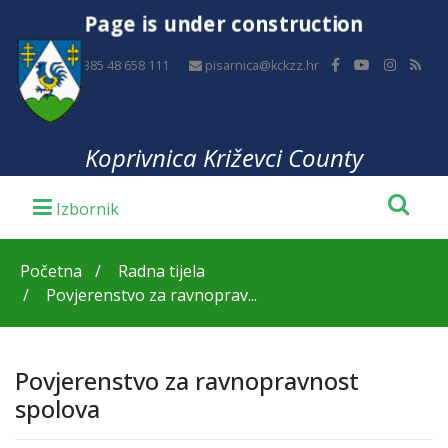
Page is under construction
+385 48 658 111
pisarnica@kckzz.hr
Koprivnica Križevci County
Početna
Radna tijela
Povjerenstvo za ravnoprav...
Povjerenstvo za ravnopravnost
spolova