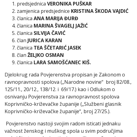
predsjednica
VERONIKA PUŠKAR
zamjenica predsjednice
KRISTINA ŠKODA VAJDIĆ
članica
ANA MARIJA ĐURĐ
članica
MARINA ŠVAGELJ JAŽIĆ
članica
SILVIJA ČAVIĆ
član
JURICA KARAN
članica
TEA ŠČETARIĆ JASEK
član
ŽELJKO OSMAN
članica
LARA SAMOŠĆANEC KIŠ.
Djelokrug rada Povjerenstva propisan je Zakonom o
ravnopravnosti spolova („Narodne novine“ broj 82/08.,
125/11., 20/12., 138/12. i 69/17.) kao i Odlukom o
osnivanju Povjerenstva za ravnopravnost spolova
Koprivničko-križevačke županije („Službeni glasnik
Koprivničko-križevačke županije“, broj 27/25.).
Povjerenstvo nastoji svojim radom isticati jednaku
važnost ženskog i muškog spola u svim područjima