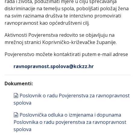
rada i života, poduzimati mjere u cilju sprečavanja
diskriminacije na temelju spola, poboljšati položaj žena
na svim razinama društva te intenzivno promovirati
ravnopravnost kao općedruštveni cilj.
Aktivnosti Povjerenstva redovito se objavljuju na
mrežnoj stranici Koprivničko-križevačke županije.
Povjerenstvo možete kontaktirati putem e-mail adrese
ravnopravnost.spolova@kckzz.hr
Dokumenti:
document
Poslovnik o radu Povjerenstva za ravnopravnost
spolova
document
Poslovnička odluka o izmjenama i dopunama
Poslovnika o radu povjerenstva za ravnopravnost
spolova