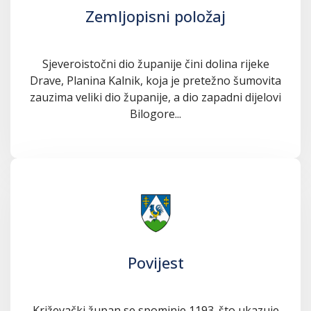
Zemljopisni položaj
Sjeveroistočni dio županije čini dolina rijeke
Drave, Planina Kalnik, koja je pretežno šumovita
zauzima veliki dio županije, a dio zapadni dijelovi
Bilogore...
Povijest
Križevački župan se spominje 1193. što ukazuje