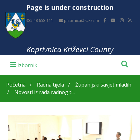
Page is under construction
+385 48 658 111
pisarnica@kckzz.hr
Koprivnica Križevci County
Početna
Radna tijela
Županijski savjet mladih
Novosti iz rada radnog ti...