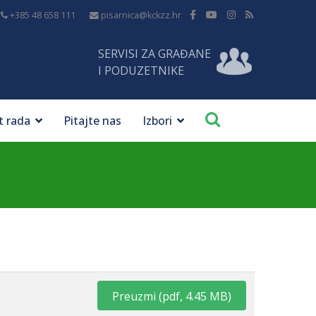
+385 48 658 111
pisarnica@kckzz.hr
SERVISI ZA GRAĐANE
I PODUZETNIKE
t rada
Pitajte nas
Izbori
Preuzmi
(
pdf,
4.45 MB
)