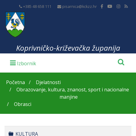
+385 48 658 111
pisarnica@kckzz.hr
Koprivničko-križevačka županija
Početna
Djelatnosti
Obrazovanje, kultura, znanost, sport i nacionalne
manjine
Obrasci
Folder
KULTURA