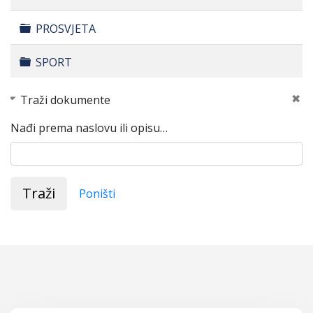
Folder
PROSVJETA
Folder
SPORT
Traži dokumente
Nađi prema naslovu ili opisu…
Traži
Poništi