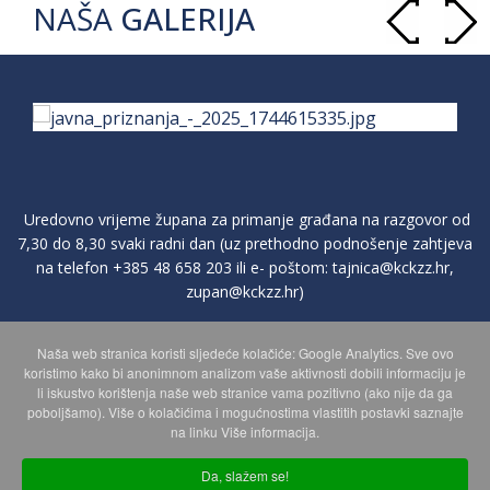
NAŠA
GALERIJA
Uredovno vrijeme župana za primanje građana na razgovor od
7,30 do 8,30 svaki radni dan (uz prethodno podnošenje zahtjeva
na telefon
+385 48 658 203
ili e- poštom:
tajnica@kckzz.hr
,
zupan@kckzz.hr
)
Naša web stranica koristi sljedeće kolačiće: Google Analytics. Sve ovo
POLITIKA ZAŠTITE PRIVATNOSTI OSOBNIH PODATAKA
koristimo kako bi anonimnom analizom vaše aktivnosti dobili informaciju je
li iskustvo korištenja naše web stranice vama pozitivno (ako nije da ga
poboljšamo). Više o kolačićima i mogućnostima vlastitih postavki saznajte
MAPA WEBA
na linku Više informacija.
Da, slažem se!