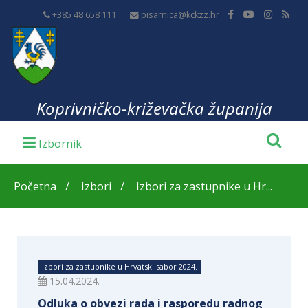
+385 48 658 111
pisarnica@kckzz.hr
Koprivničko-križevačka županija
Početna
Izbori
Izbori za zastupnike u Hr...
Izbori za zastupnike u Hrvatski sabor 2024.
15.04.2024.
Odluka o obvezi rada i rasporedu radnog