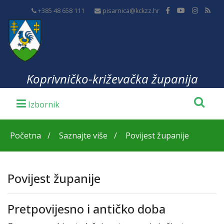
+385 48 658 111
pisarnica@kckzz.hr
Koprivničko-križevačka županija
Početna
Saznajte više
Povijest županije
Povijest županije
Pretpovijesno i antičko doba