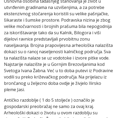
Osnovna osobina tadašnjeg stanovanja je život u
utvrđenim gradinama na uzvišenjima, a za potrebe
ekstenzivnog stočarenja koristili su velike pašnjačke,
šikaraste i šumske prostore. Podravska nizina je zbog
velike močvarnosti i brojnih prašuma bila nepogodnija
za iskorištavanje tako da su Kalnik, Bilogora i viši
dijelovi ravnice predstavljali prvobitnu zonu
naseljavanja. Brojna prapovijesna arheološka nalazišta
dokazi su o ranoj naseljenosti kalničkog područja. Sva
ta nalazišta nalaze se uz vodotoke i izvore pitke vode.
Najstarije nalazište je u Gornjim Brezovljanima kod
Svetoga Ivana Žabna. Već u to doba putevi iz Podravine
vodili su preko križevačkog područja. Na prijelazu iz
brončanog u željezno doba ovdje je živjelo Ilirsko
pleme Jasi.
Antičko razdoblje ( 1 do 5 stoljeće ) označilo je
gospodarski preobražaj ne samo za ovaj kraj.
Arheološki dokazi o životu u ovom razdoblju su