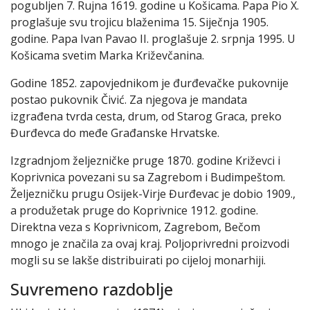
pogubljen 7. Rujna 1619. godine u Košicama. Papa Pio X.
proglašuje svu trojicu blaženima 15. Siječnja 1905.
godine. Papa Ivan Pavao II. proglašuje 2. srpnja 1995. U
Košicama svetim Marka Križevčanina.
Godine 1852. zapovjednikom je đurđevačke pukovnije
postao pukovnik Čivić. Za njegova je mandata
izgrađena tvrda cesta, drum, od Starog Graca, preko
Đurđevca do međe Građanske Hrvatske.
Izgradnjom željezničke pruge 1870. godine Križevci i
Koprivnica povezani su sa Zagrebom i Budimpeštom.
Željezničku prugu Osijek-Virje Đurđevac je dobio 1909.,
a produžetak pruge do Koprivnice 1912. godine.
Direktna veza s Koprivnicom, Zagrebom, Bečom
mnogo je značila za ovaj kraj. Poljoprivredni proizvodi
mogli su se lakše distribuirati po cijeloj monarhiji.
Suvremeno razdoblje