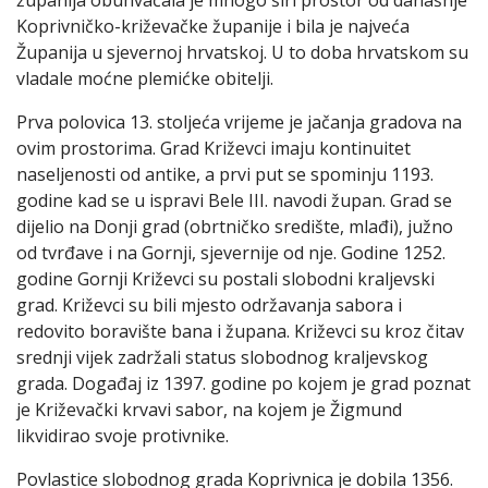
županija obuhvaćala je mnogo širi prostor od današnje
Koprivničko-križevačke županije i bila je najveća
Županija u sjevernoj hrvatskoj. U to doba hrvatskom su
vladale moćne plemićke obitelji.
Prva polovica 13. stoljeća vrijeme je jačanja gradova na
ovim prostorima. Grad Križevci imaju kontinuitet
naseljenosti od antike, a prvi put se spominju 1193.
godine kad se u ispravi Bele III. navodi župan. Grad se
dijelio na Donji grad (obrtničko središte, mlađi), južno
od tvrđave i na Gornji, sjevernije od nje. Godine 1252.
godine Gornji Križevci su postali slobodni kraljevski
grad. Križevci su bili mjesto održavanja sabora i
redovito boravište bana i župana. Križevci su kroz čitav
srednji vijek zadržali status slobodnog kraljevskog
grada. Događaj iz 1397. godine po kojem je grad poznat
je Križevački krvavi sabor, na kojem je Žigmund
likvidirao svoje protivnike.
Povlastice slobodnog grada Koprivnica je dobila 1356.