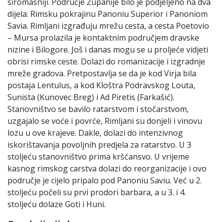
siromašniji. Područje Županije bilo je podjeljeno na dva
dijela: Rimsku pokrajinu Panoniu Superior i Panoniom
Savia. Rimljani izgrađuju mrežu cesta, a cesta Poetovio
– Mursa prolazila je kontaktnim područjem dravske
nizine i Bilogore. Još i danas mogu se u proljeće vidjeti
obrisi rimske ceste. Dolazi do romanizacije i izgradnje
mreže gradova. Pretpostavlja se da je kod Virja bila
postaja Lentulus, a kod Kloštra Podravskog Louta,
Sunista (Kunovec Breg) i Ad Piretis (Farkašić).
Stanovništvo se bavilo ratarstvom i stočarstvom,
uzgajalo se voće i povrće, Rimljani su donjeli i vinovu
lozu u ove krajeve. Dakle, dolazi do intenzivnog
iskorištavanja povoljnih predjela za ratarstvo. U 3
stoljeću stanovništvo prima kršćansvo. U vrijeme
kasnog rimskog carstva dolazi do reorganizacije i ovo
područje je cijelo pripalo pod Panoniu Saviu. Već u 2.
stoljeću počeli su prvi prodori barbara, a u 3. i 4.
stoljeću dolaze Goti i Huni.