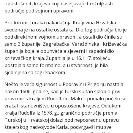
opustošenih krajeva koji naseljavaju brežuljkasto
područje pod vojnom upravom.
Prodorom Turaka nakadašnja Kraljevina Hrvatska
svedena je na ostatke ostataka. Dio tog područja bio je
pod direktnom vojnom upravom, a ostali dio činile su
samo 3 županije: Zagrebačka, Varaždinska i Križevačka
županija koja je obuhvaćala sjeverni i zapadni dio
križevačkog kraja. Županija je u 16. i 17. stoljeću
postojala samo formalno, a u stvarnosti je bila
sjedinjena sa zagrebačkom.
Nešto je veća sigurnost u Podravini i Prigorju nastala
nakon 1606. godine, kad je turski sultan sklopio prvi
pravi mir s kraljem Rudolfom. Malo – pomalo počelo se
vraćati stanovništvo u opustošene krajeve. Odlukom
kralja Rudolfa iz 1578. g., granično područje prema
Turskoj u Hrvatskoj dolazi pod neposrednu upravu
štajerskog nadvojvode Karla, podvrgavši mu sve