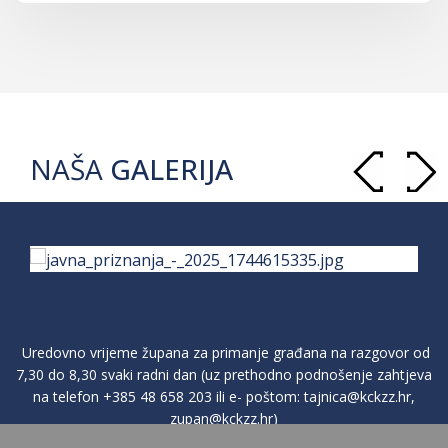
NAŠA
GALERIJA
Uredovno vrijeme župana za primanje građana na razgovor od
7,30 do 8,30 svaki radni dan (uz prethodno podnošenje zahtjeva
na telefon
+385 48 658 203
ili e- poštom:
tajnica@kckzz.hr
,
zupan@kckzz.hr
)