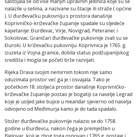
sastojala se od više manjih upravnih jedinica koje su se
nalazile u selima, a nazivane su štacije ili straže ( općine
). U đurđevačku pukovniju s prostora današnje
Koprivničko-križevačke županije spadale su sljedeće
kapetanije: Đurđevac, Virje, Novigrad, Peteranec i
Sokolovac. Graničari đurđevačke pukovnije zvali su se
Đuroki. U križevačku pukovniju: Koprivnica je 1765. g.
izuzeta iz Vojna granice, dobila status podžupanijskog
središta i mogla se početi brže razvijati.
Rijeka Drava svojim nemirnim tokom nije samo
oduzimala prostor već ga je i osvajala. Tako je
početkom 18. stoljeća prostor današnje Koprivničko-
križevačke županije postao je bogatiji za naselje Legrad
koje je usljed jake bujice u meandar sjeverno od naselja
odvojeno od Međimurja kamo je do tada spadalo.
Stožer đurđevačke pukovnije nalazio se do 1758.
godine u Đurđevcu, nakon čega je premješten u
Bjelovar, koji je zbog toga osnovan i 1765.g. postaje i