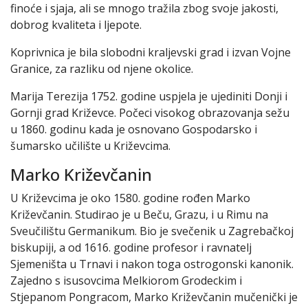
finoće i sjaja, ali se mnogo tražila zbog svoje jakosti,
dobrog kvaliteta i ljepote.
Koprivnica je bila slobodni kraljevski grad i izvan Vojne
Granice, za razliku od njene okolice.
Marija Terezija 1752. godine uspjela je ujediniti Donji i
Gornji grad Križevce. Počeci visokog obrazovanja sežu
u 1860. godinu kada je osnovano Gospodarsko i
šumarsko učilište u Križevcima.
Marko Križevčanin
U Križevcima je oko 1580. godine rođen Marko
Križevčanin. Studirao je u Beču, Grazu, i u Rimu na
Sveučilištu Germanikum. Bio je svečenik u Zagrebačkoj
biskupiji, a od 1616. godine profesor i ravnatelj
Sjemeništa u Trnavi i nakon toga ostrogonski kanonik.
Zajedno s isusovcima Melkiorom Grodeckim i
Stjepanom Pongracom, Marko Križevčanin mučenički je