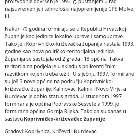
proizvodnje dovršen je 1993. g. puštanjem u rad
najsuvremenije i tehnološki najopremljenije CPS Molve
III.
Nakon 70 godina formiraju se u Republici Hrvatskoj
županije kao jedinice lokalne uprave i samouprave.
Tako je i Koprivničko-križevačka županija nastala 1993.
godine kao nova političko-teritorijalna jedinica.
Županija se sastojala od 2 grada i 18 općina. Takva
teritorijalna podjela je u skladu s policentričnim
razvitkom kojem treba težiti. U siječnju 1997. formirane
su još 3 nove općine na području Koprivničko-
križevačke županije: Kalinovac, Kalnik i Novo Virje, a
Đurđevac je dobio status grada. U studenom 1997.
formirana je općina Podravske Sesvete a 1999. je
formirana općina Gornja Rijeka. Tako da su danas u
sastavu
Koprivničko-križevačke županije
Gradovi: Koprivnica, Križevci i Đurđevac.