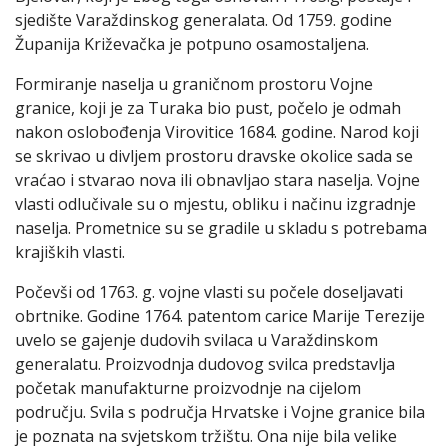
sjedište Varaždinskog generalata. Od 1759. godine
Županija Križevačka je potpuno osamostaljena.
Formiranje naselja u graničnom prostoru Vojne
granice, koji je za Turaka bio pust, počelo je odmah
nakon oslobođenja Virovitice 1684. godine. Narod koji
se skrivao u divljem prostoru dravske okolice sada se
vraćao i stvarao nova ili obnavljao stara naselja. Vojne
vlasti odlučivale su o mjestu, obliku i načinu izgradnje
naselja. Prometnice su se gradile u skladu s potrebama
krajiških vlasti.
Počevši od 1763. g. vojne vlasti su počele doseljavati
obrtnike. Godine 1764. patentom carice Marije Terezije
uvelo se gajenje dudovih svilaca u Varaždinskom
generalatu. Proizvodnja dudovog svilca predstavlja
početak manufakturne proizvodnje na cijelom
području. Svila s područja Hrvatske i Vojne granice bila
je poznata na svjetskom tržištu. Ona nije bila velike