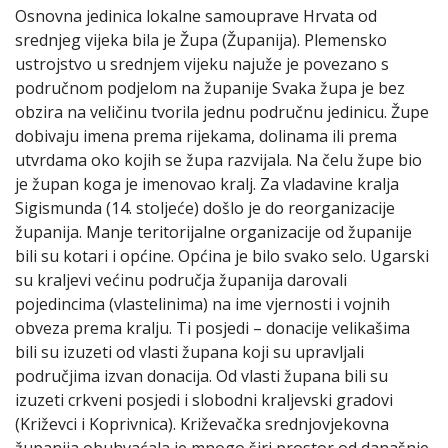
Osnovna jedinica lokalne samouprave Hrvata od
srednjeg vijeka bila je Župa (Županija). Plemensko
ustrojstvo u srednjem vijeku najuže je povezano s
područnom podjelom na županije Svaka župa je bez
obzira na veličinu tvorila jednu područnu jedinicu. Župe
dobivaju imena prema rijekama, dolinama ili prema
utvrdama oko kojih se župa razvijala. Na čelu župe bio
je župan koga je imenovao kralj. Za vladavine kralja
Sigismunda (14. stoljeće) došlo je do reorganizacije
županija. Manje teritorijalne organizacije od županije
bili su kotari i općine. Općina je bilo svako selo. Ugarski
su kraljevi većinu područja županija darovali
pojedincima (vlastelinima) na ime vjernosti i vojnih
obveza prema kralju. Ti posjedi – donacije velikašima
bili su izuzeti od vlasti župana koji su upravljali
područjima izvan donacija. Od vlasti župana bili su
izuzeti crkveni posjedi i slobodni kraljevski gradovi
(Križevci i Koprivnica). Križevačka srednjovjekovna