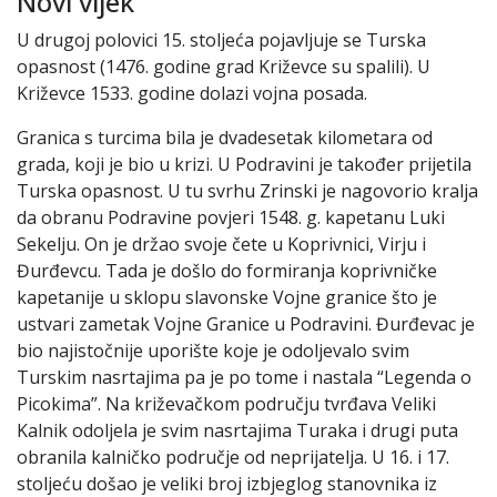
Novi vijek
U drugoj polovici 15. stoljeća pojavljuje se Turska
opasnost (1476. godine grad Križevce su spalili). U
Križevce 1533. godine dolazi vojna posada.
Granica s turcima bila je dvadesetak kilometara od
grada, koji je bio u krizi. U Podravini je također prijetila
Turska opasnost. U tu svrhu Zrinski je nagovorio kralja
da obranu Podravine povjeri 1548. g. kapetanu Luki
Sekelju. On je držao svoje čete u Koprivnici, Virju i
Đurđevcu. Tada je došlo do formiranja koprivničke
kapetanije u sklopu slavonske Vojne granice što je
ustvari zametak Vojne Granice u Podravini. Đurđevac je
bio najistočnije uporište koje je odoljevalo svim
Turskim nasrtajima pa je po tome i nastala “Legenda o
Picokima”. Na križevačkom području tvrđava Veliki
Kalnik odoljela je svim nasrtajima Turaka i drugi puta
obranila kalničko područje od neprijatelja. U 16. i 17.
stoljeću došao je veliki broj izbjeglog stanovnika iz