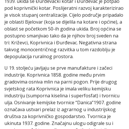
1939. ukida se Đurđevački kotar i Đurđevac je potpao
pod koprivnički kotar. Poslijeratni razvoj karakterizirao
je visok stupanj centralizacije. Cijelo područje pripadalo
je oblasti Bjelovar (koja se dijelila na kotare i općine), a
oblast se početkom 50-ih godina ukida. Broj općina se
postupno smanjivao tako da je njihov broj sveden na
tri: Križevci, Koprivnica i Đurđevac. Negativna strana
takvog monocentričnog razvitka u tom razdoblju je
depopulacija ruralnog prostora.
U 19. stoljeću javljaju se prve manufakture i začeci
industrije. Koprivnica 1858. godine među prvim
gradovima osniva mlin na parni pogon. Prije drugog
svjetskog rata Koprivnica je imala veliku kemijsku
industriju (sumporna kiselina i superfosfat) i tvornicu
ulja. Osnivanje kemijske tvornice “Danica”1907. godine
označava ustvari prelaz iz agrarnog u industrijskog
društva za koprivničko gospodarstvo. Tvornica je
ukinuta 1937. godine. Značajnu ulogu odigrale su i