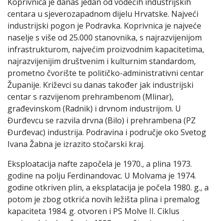
Koprivnica je danas jedan od vodećih industrijskih
centara u sjeverozapadnom dijelu Hrvatske. Najveći
industrijski pogon je Podravka. Koprivnica je najveće
naselje s više od 25.000 stanovnika, s najrazvijenijom
infrastrukturom, najvećim proizvodnim kapacitetima,
najrazvijenijim društvenim i kulturnim standardom,
prometno čvorište te političko-administrativni centar
Županije. Križevci su danas također jak industrijski
centar s razvijenom prehrambenom (Mlinar),
građevinskom (Radnik) i drvnom industrijom. U
Đurđevcu se razvila drvna (Bilo) i prehrambena (PZ
Đurđevac) industrija. Podravina i područje oko Svetog
Ivana Žabna je izrazito stočarski kraj.
Eksploatacija nafte započela je 1970., a plina 1973.
godine na polju Ferdinandovac. U Molvama je 1974.
godine otkriven plin, a eksplatacija je počela 1980. g., a
potom je zbog otkrića novih ležišta plina i premalog
kapaciteta 1984. g. otvoren i PS Molve II. Ciklus