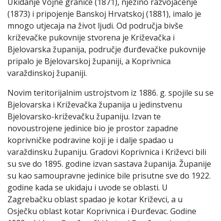
Ukidanje Vojne granice (1871), njezino razvojačenje
(1873) i pripojenje Banskoj Hrvatskoj (1881), imalo je
mnogo utjecaja na život ljudi. Od područja bivše
križevačke pukovnije stvorena je Križevačka i
Bjelovarska županija, područje đurđevačke pukovnije
pripalo je Bjelovarskoj županiji, a Koprivnica
varaždinskoj županiji.
Novim teritorijalnim ustrojstvom iz 1886. g. spojile su se
Bjelovarska i Križevačka županija u jedinstvenu
Bjelovarsko-križevačku županiju. Izvan te
novoustrojene jedinice bio je prostor zapadne
koprivničke podravine koji je i dalje spadao u
varaždinsku županiju. Gradovi Koprivnica i Križevci bili
su sve do 1895. godine izvan sastava županija. Županije
su kao samoupravne jedinice bile prisutne sve do 1922.
godine kada se ukidaju i uvode se oblasti. U
Zagrebačku oblast spadao je kotar Križevci, a u
Osječku oblast kotar Koprivnica i Đurđevac. Godine