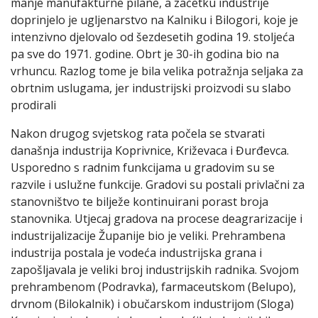
manje manufakturne pilane, a začetku industrije
doprinjelo je ugljenarstvo na Kalniku i Bilogori, koje je
intenzivno djelovalo od šezdesetih godina 19. stoljeća
pa sve do 1971. godine. Obrt je 30-ih godina bio na
vrhuncu. Razlog tome je bila velika potražnja seljaka za
obrtnim uslugama, jer industrijski proizvodi su slabo
prodirali
Nakon drugog svjetskog rata počela se stvarati
današnja industrija Koprivnice, Križevaca i Đurđevca.
Usporedno s radnim funkcijama u gradovim su se
razvile i uslužne funkcije. Gradovi su postali privlačni za
stanovništvo te bilježe kontinuirani porast broja
stanovnika. Utjecaj gradova na procese deagrarizacije i
industrijalizacije Županije bio je veliki. Prehrambena
industrija postala je vodeća industrijska grana i
zapošljavala je veliki broj industrijskih radnika. Svojom
prehrambenom (Podravka), farmaceutskom (Belupo),
drvnom (Bilokalnik) i obučarskom industrijom (Sloga)