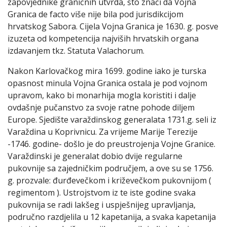
zapovjednike graničnih utvrda, što znači da Vojna
Granica de facto više nije bila pod jurisdikcijom
hrvatskog Sabora. Cijela Vojna Granica je 1630. g. posve
izuzeta od kompetencija najviših hrvatskih organa
izdavanjem tkz. Statuta Valachorum.
Nakon Karlovačkog mira 1699. godine iako je turska
opasnost minula Vojna Granica ostala je pod vojnom
upravom, kako bi monarhija mogla koristiti i dalje
ovdašnje pučanstvo za svoje ratne pohode diljem
Europe. Sjedište varaždinskog generalata 1731.g. seli iz
Varaždina u Koprivnicu. Za vrijeme Marije Terezije
-1746. godine- došlo je do preustrojenja Vojne Granice.
Varaždinski je generalat dobio dvije regularne
pukovnije sa zajedničkim područjem, a ove su se 1756.
g. prozvale: đurđevečkom i križevečkom pukovnijom (
regimentom ). Ustrojstvom iz te iste godine svaka
pukovnija se radi lakšeg i uspješnijeg upravljanja,
područno razdjelila u 12 kapetanija, a svaka kapetanija