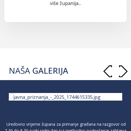
više županija...
NAŠA
GALERIJA
Uredovno vrijeme župana za primanje građana na razgovor od
7,30 do 8,30 svaki radni dan (uz prethodno podnošenje zahtjeva