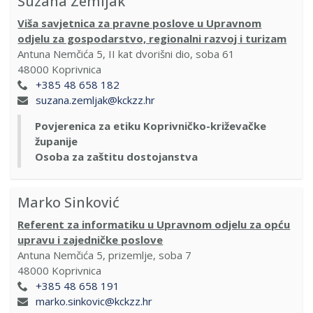
Suzana Zemljak
Viša savjetnica za pravne poslove u Upravnom
odjelu za gospodarstvo, regionalni razvoj i turizam
Antuna Nemčića 5, II kat dvorišni dio, soba 61
48000
Koprivnica
+385 48 658 182
suzana.zemljak@kckzz.hr
Povjerenica za etiku Koprivničko-križevačke
županije
Osoba za zaštitu dostojanstva
Marko Sinković
Referent za informatiku u Upravnom odjelu za opću
upravu i zajedničke poslove
Antuna Nemčića 5, prizemlje, soba 7
48000 Koprivnica
+385 48 658 191
marko.sinkovic@kckzz.hr